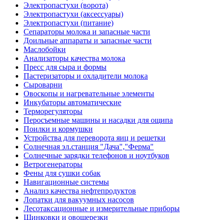
Электропастухи (ворота)
Электропастухи (аксессуары)
Электропастухи (питание)
Сепараторы молока и запасные части
Доильные аппараты и запасные части
Маслобойки
Анализаторы качества молока
Пресс для сыра и формы
Пастеризаторы и охладители молока
Сыроварни
Овоскопы и нагревательные элементы
Инкубаторы автоматические
Терморегуляторы
Перосъемные машины и насадки для ощипа
Поилки и кормушки
Устройства для переворота яиц и решетки
Солнечная эл.станция "Дача","Ферма"
Солнечные зарядки телефонов и ноутбуков
Ветрогенераторы
Фены для сушки собак
Навигационные системы
Анализ качества нефтепродуктов
Лопатки для вакуумных насосов
Лесотаксационные и измерительные приборы
Шинковки и овощерезки