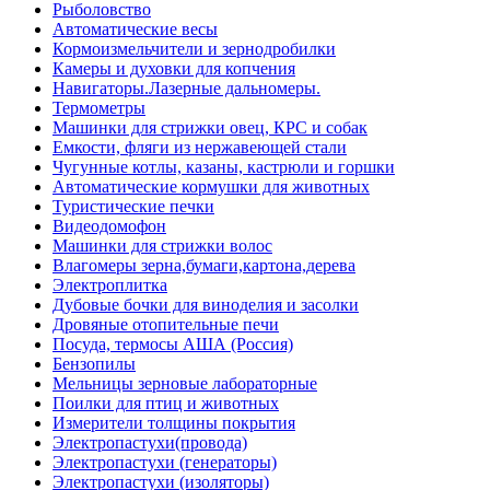
Рыболовство
Автоматические весы
Кормоизмельчители и зернодробилки
Камеры и духовки для копчения
Навигаторы.Лазерные дальномеры.
Термометры
Машинки для стрижки овец, КРС и собак
Емкости, фляги из нержавеющей стали
Чугунные котлы, казаны, кастрюли и горшки
Автоматические кормушки для животных
Туристические печки
Видеодомофон
Машинки для стрижки волос
Влагомеры зерна,бумаги,картона,дерева
Электроплитка
Дубовые бочки для виноделия и засолки
Дровяные отопительные печи
Посуда, термосы АША (Россия)
Бензопилы
Мельницы зерновые лабораторные
Поилки для птиц и животных
Измерители толщины покрытия
Электропастухи(провода)
Электропастухи (генераторы)
Электропастухи (изоляторы)