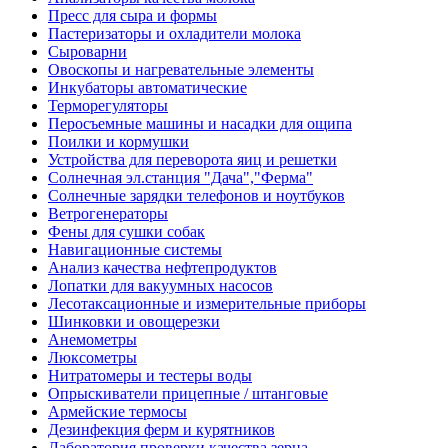
Пресс для сыра и формы
Пастеризаторы и охладители молока
Сыроварни
Овоскопы и нагревательные элементы
Инкубаторы автоматические
Терморегуляторы
Перосъемные машины и насадки для ощипа
Поилки и кормушки
Устройства для переворота яиц и решетки
Солнечная эл.станция "Дача","Ферма"
Солнечные зарядки телефонов и ноутбуков
Ветрогенераторы
Фены для сушки собак
Навигационные системы
Анализ качества нефтепродуктов
Лопатки для вакуумных насосов
Лесотаксационные и измерительные приборы
Шинковки и овощерезки
Анемометры
Люксометры
Нитратомеры и тестеры воды
Опрыскиватели прицепные / штанговые
Армейские термосы
Дезинфекция ферм и курятников
Лаборатория проверки качества зерна