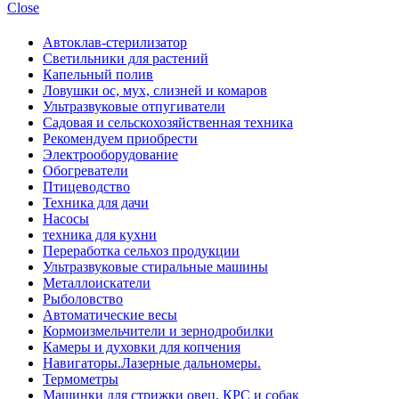
Close
Автоклав-стерилизатор
Светильники для растений
Капельный полив
Ловушки ос, мух, слизней и комаров
Ультразвуковые отпугиватели
Садовая и сельскохозяйственная техника
Рекомендуем приобрести
Электрооборудование
Обогреватели
Птицеводство
Техника для дачи
Насосы
техника для кухни
Переработка сельхоз продукции
Ультразвуковые стиральные машины
Металлоискатели
Рыболовство
Автоматические весы
Кормоизмельчители и зернодробилки
Камеры и духовки для копчения
Навигаторы.Лазерные дальномеры.
Термометры
Машинки для стрижки овец, КРС и собак