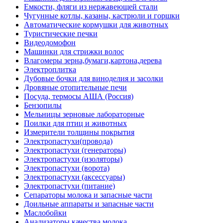
Емкости, фляги из нержавеющей стали
Чугунные котлы, казаны, кастрюли и горшки
Автоматические кормушки для животных
Туристические печки
Видеодомофон
Машинки для стрижки волос
Влагомеры зерна,бумаги,картона,дерева
Электроплитка
Дубовые бочки для виноделия и засолки
Дровяные отопительные печи
Посуда, термосы АША (Россия)
Бензопилы
Мельницы зерновые лабораторные
Поилки для птиц и животных
Измерители толщины покрытия
Электропастухи(провода)
Электропастухи (генераторы)
Электропастухи (изоляторы)
Электропастухи (ворота)
Электропастухи (аксессуары)
Электропастухи (питание)
Сепараторы молока и запасные части
Доильные аппараты и запасные части
Маслобойки
Анализаторы качества молока