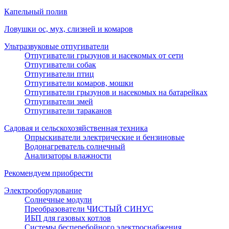
Капельный полив
Ловушки ос, мух, слизней и комаров
Ультразвуковые отпугиватели
Отпугиватели грызунов и насекомых от сети
Отпугиватели собак
Отпугиватели птиц
Отпугиватели комаров, мошки
Отпугиватели грызунов и насекомых на батарейках
Отпугиватели змей
Отпугиватели тараканов
Садовая и сельскохозяйственная техника
Опрыскиватели электрические и бензиновые
Водонагреватель солнечный
Анализаторы влажности
Рекомендуем приобрести
Электрооборудование
Солнечные модули
Преобразователи ЧИСТЫЙ СИНУС
ИБП для газовых котлов
Системы бесперебойного электроснабжения