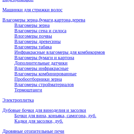
Машинки для стрижки волос
Влагомеры зерна,бумаги,картона,дерева
Влагомеры зерна
Влагомеры сена и силоса
Влогомеры почвы
Влагомеры древесины
Влагомеры табака
Инфракрасные влагомеры для комбикормов
Влагомеры бумаги и картона
Дополнительные датчики
Влагомеры инфракрасные
Влагомеры комбинированные
Пробоотборники зерна
Влагомеры стройматериалов
Термоштанги
Электроплитка
Дубовые бочки для виноделия и засолки
Бочки для вина, коньяка, самогона, дуб.
Кадки для засолки, дуб.
Дровяные отопительные печи