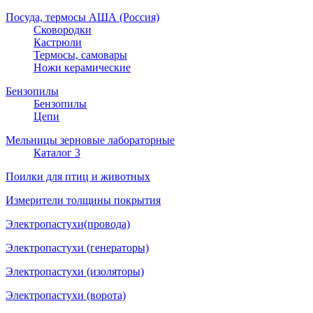
Посуда, термосы АША (Россия)
Сковородки
Кастрюли
Термосы, самовары
Ножи керамические
Бензопилы
Бензопилы
Цепи
Мельницы зерновые лабораторные
Каталог 3
Поилки для птиц и животных
Измерители толщины покрытия
Электропастухи(провода)
Электропастухи (генераторы)
Электропастухи (изоляторы)
Электропастухи (ворота)