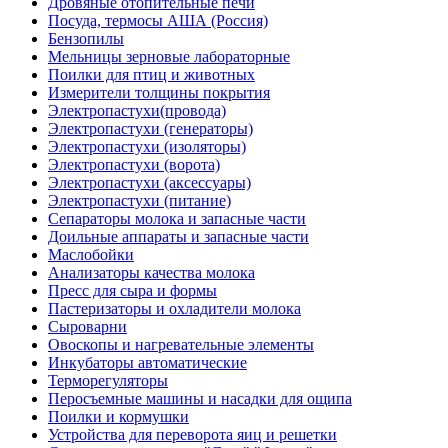
Дровяные отопительные печи
Посуда, термосы АША (Россия)
Бензопилы
Мельницы зерновые лабораторные
Поилки для птиц и животных
Измерители толщины покрытия
Электропастухи(провода)
Электропастухи (генераторы)
Электропастухи (изоляторы)
Электропастухи (ворота)
Электропастухи (аксессуары)
Электропастухи (питание)
Сепараторы молока и запасные части
Доильные аппараты и запасные части
Маслобойки
Анализаторы качества молока
Пресс для сыра и формы
Пастеризаторы и охладители молока
Сыроварни
Овоскопы и нагревательные элементы
Инкубаторы автоматические
Терморегуляторы
Перосъемные машины и насадки для ощипа
Поилки и кормушки
Устройства для переворота яиц и решетки