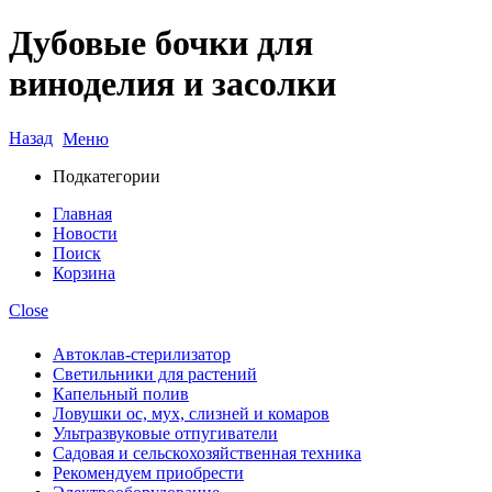
Дубовые бочки для
виноделия и засолки
Назад
Меню
Подкатегории
Главная
Новости
Поиск
Корзина
Close
Автоклав-стерилизатор
Светильники для растений
Капельный полив
Ловушки ос, мух, слизней и комаров
Ультразвуковые отпугиватели
Садовая и сельскохозяйственная техника
Рекомендуем приобрести