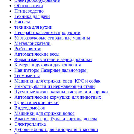
Электрооборудование
Обогреватели
Птицеводство
Техника для дачи
Насосы
техника для кухни
Переработка сельхоз продукции
Ультразвуковые стиральные машины
Металлоискатели
Рыболовство
Автоматические весы
Кормоизмельчители и зернодробилки
Камеры и духовки для копчения
Навигаторы.Лазерные дальномеры.
Термометры
Машинки для стрижки овец, КРС и собак
Емкости, фляги из нержавеющей стали
Чугунные котлы, казаны, кастрюли и горшки
Автоматические кормушки для животных
Туристические печки
Видеодомофон
Машинки для стрижки волос
Влагомеры зерна,бумаги,картона,дерева
Электроплитка
Дубовые бочки для виноделия и засолки