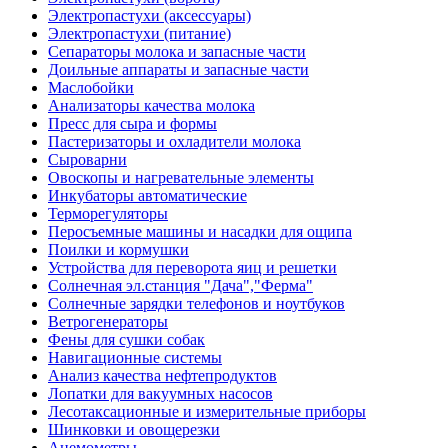
Электропастухи (аксессуары)
Электропастухи (питание)
Сепараторы молока и запасные части
Доильные аппараты и запасные части
Маслобойки
Анализаторы качества молока
Пресс для сыра и формы
Пастеризаторы и охладители молока
Сыроварни
Овоскопы и нагревательные элементы
Инкубаторы автоматические
Терморегуляторы
Перосъемные машины и насадки для ощипа
Поилки и кормушки
Устройства для переворота яиц и решетки
Солнечная эл.станция "Дача","Ферма"
Солнечные зарядки телефонов и ноутбуков
Ветрогенераторы
Фены для сушки собак
Навигационные системы
Анализ качества нефтепродуктов
Лопатки для вакуумных насосов
Лесотаксационные и измерительные приборы
Шинковки и овощерезки
Анемометры