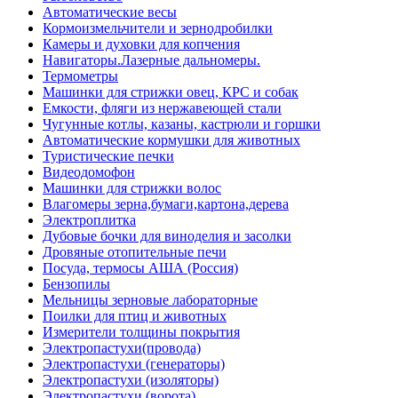
Автоматические весы
Кормоизмельчители и зернодробилки
Камеры и духовки для копчения
Навигаторы.Лазерные дальномеры.
Термометры
Машинки для стрижки овец, КРС и собак
Емкости, фляги из нержавеющей стали
Чугунные котлы, казаны, кастрюли и горшки
Автоматические кормушки для животных
Туристические печки
Видеодомофон
Машинки для стрижки волос
Влагомеры зерна,бумаги,картона,дерева
Электроплитка
Дубовые бочки для виноделия и засолки
Дровяные отопительные печи
Посуда, термосы АША (Россия)
Бензопилы
Мельницы зерновые лабораторные
Поилки для птиц и животных
Измерители толщины покрытия
Электропастухи(провода)
Электропастухи (генераторы)
Электропастухи (изоляторы)
Электропастухи (ворота)