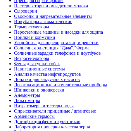
Пресс для сыра и формы
Пастеризаторы и охладители молока
Сыроварни
Овоскопы и нагревательные элементы
Инкубаторы автоматические
Терморегуляторы
Перосъемные машины и насадки для ощипа
Поилки и кормушки
Устройства для переворота яиц и решетки
Солнечная эл.станция "Дача","Ферма"
Солнечные зарядки телефонов и ноутбуков
Ветрогенераторы
Фены для сушки собак
Навигационные системы
Анализ качества нефтепродуктов
Лопатки для вакуумных насосов
Лесотаксационные и измерительные приборы
Шинковки и овощерезки
Анемометры
Люксометры
Нитратомеры и тестеры воды
Опрыскиватели прицепные / штанговые
Армейские термосы
Дезинфекция ферм и курятников
Лаборатория проверки качества зерна