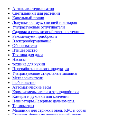
Автоклав-стерилизатор
Светильники для растений
Капельный полив
Ловушки ос, мух, слизней и комаров
Ультразвуковые отпугиватели
Садовая и сельскохозяйственная техника
Рекомендуем приобрести
Электрооборудование
Обогреватели
Птицеводство
Техника для дачи
Насосы
техника для кухни
Переработка сельхоз продукции
Ультразвуковые стиральные машины
Металлоискатели
Рыболовство
Автоматические весы
Кормоизмельчители и зернодробилки
Камеры и духовки для копчения
Навигаторы.Лазерные дальномеры.
Термометры
Машинки для стрижки овец, КРС и собак
Емкости, фляги из нержавеющей стали