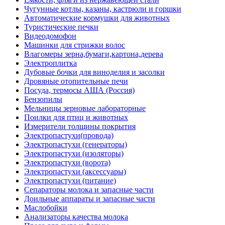
Чугунные котлы, казаны, кастрюли и горшки
Автоматические кормушки для животных
Туристические печки
Видеодомофон
Машинки для стрижки волос
Влагомеры зерна,бумаги,картона,дерева
Электроплитка
Дубовые бочки для виноделия и засолки
Дровяные отопительные печи
Посуда, термосы АША (Россия)
Бензопилы
Мельницы зерновые лабораторные
Поилки для птиц и животных
Измерители толщины покрытия
Электропастухи(провода)
Электропастухи (генераторы)
Электропастухи (изоляторы)
Электропастухи (ворота)
Электропастухи (аксессуары)
Электропастухи (питание)
Сепараторы молока и запасные части
Доильные аппараты и запасные части
Маслобойки
Анализаторы качества молока