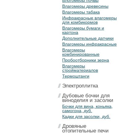
Влогомеры почвы
Влагомеры древесины
Влагомеры табака
Инфракрасные влагомеры
для комбикормов
Влагомеры бумаги и
картона
Дополнительные датчики
Влагомеры инфракрасные
Влагомеры
комбинированные
Пробоотборники зерна
Влагомеры
стройматериалов
Термоштанги
Электроплитка
Дубовые бочки для
виноделия и засолки
Бочки для вина, коньяка,
самогона, дуб.
Кадки для засолки, дуб.
Дровяные
отопительные печи