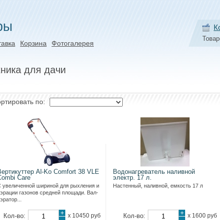
ры
К
Товар
тавка
Корзина
Фотогалерея
ника для дачи
ртировать по:
Вертикуттер Al-Ko Comfort 38 VLE
Водонагреватель наливной
Combi Care
электр. 17 л.
 увеличенной шириной для рыхления и
Настенный, наливной, емкость 17 л
эрации газонов средней площади. Вал-
эратор...
+
+
Кол-во:
х
10450 руб
Кол-во:
х
1600 руб
-
-