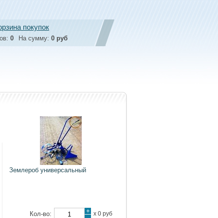
орзина покупок
ов:
0
На сумму:
0 руб
Землероб универсальный
+
Кол-во:
х
0 руб
-