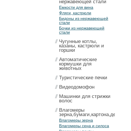
нержавеющей стали
Емкости для вина
Фляги, кастрюли
Бидоны из нержавеющей
стали
Бочки из нержавеющей
стали
Чугунные котлы,
казаны, кастрюли и
горшки
Автоматические
кормушки для
животных
Туристические печки
Видеодомофон
Машинки для стрижки
волос
Влагомеры
зерна,бумаги,картона,дерева
Влагомеры зерна
Влагомеры сена и силоса