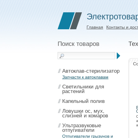
Электротова
Главная
Контакты и дос
Поиск товаров
Тех
Со
Автоклав-стерилизатор
Запчасти к автоклавам
Светильники для
растений
Капельный полив
Ловушки ос, мух,
слизней и комаров
С
а
Ультразвуковые
а
отпугиватели
Отпугиватели грызунов и