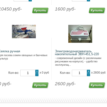
10450 руб-
1600 руб-
Сеялка ручная
Электроводонагреватель
накопительный ЭВН-451,5-220
ля посева семян овощных и бахчевых
- современный дизайн (с различными
ультур
рисунками на корпусе); - удобство
эксплуатац...
+
+
Кол-во:
х
0 руб
Кол-во:
х
2600 руб
-
-
0 руб-
2600 руб-