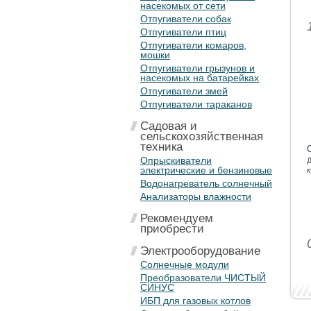
насекомых от сети
Отпугиватели собак
Отпугиватели птиц
Отпугиватели комаров,
мошки
Отпугиватели грызунов и
насекомых на батарейках
Отпугиватели змей
Отпугиватели тараканов
Садовая и
сельскохозяйственная
техника
Опрыскиватели
Д
электрические и бензиновые
к
Водонагреватель солнечный
Анализаторы влажности
Рекомендуем
приобрести
Электрооборудование
Солнечные модули
Преобразователи ЧИСТЫЙ
СИНУС
ИБП для газовых котлов