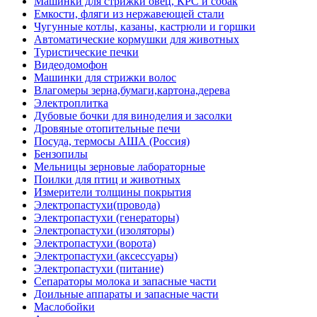
Машинки для стрижки овец, КРС и собак
Емкости, фляги из нержавеющей стали
Чугунные котлы, казаны, кастрюли и горшки
Автоматические кормушки для животных
Туристические печки
Видеодомофон
Машинки для стрижки волос
Влагомеры зерна,бумаги,картона,дерева
Электроплитка
Дубовые бочки для виноделия и засолки
Дровяные отопительные печи
Посуда, термосы АША (Россия)
Бензопилы
Мельницы зерновые лабораторные
Поилки для птиц и животных
Измерители толщины покрытия
Электропастухи(провода)
Электропастухи (генераторы)
Электропастухи (изоляторы)
Электропастухи (ворота)
Электропастухи (аксессуары)
Электропастухи (питание)
Сепараторы молока и запасные части
Доильные аппараты и запасные части
Маслобойки