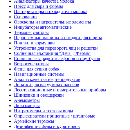
Анализаторы качества молока
Пресс для сыра и формы
Пастеризаторы и охладители молока
Сыроварни
Овоскопы и нагревательные элементы
Инкубаторы автоматические
Терморегуляторы
Перосъемные машины и насадки для ощипа
Поилки и кормушки
Устройства для переворота яиц и решетки
Солнечная эл.станция "Дача","Ферма"
Солнечные зарядки телефонов и ноутбуков
Ветрогенераторы
Фены для сушки собак
Навигационные системы
Анализ качества нефтепродуктов
Лопатки для вакуумных насосов
Лесотаксационные и измерительные приборы
Шинковки и овощерезки
Анемометры
Люксометры
Нитратомеры и тестеры воды
Опрыскиватели прицепные / штанговые
Армейские термосы
Дезинфекция ферм и курятников