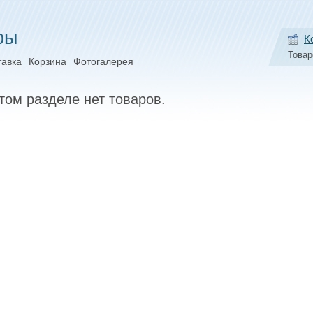
ры
К
Товар
тавка
Корзина
Фотогалерея
том разделе нет товаров.