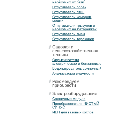
насекомых от сети
Отпугиватели собак
Отпугиватели птиц
Отпугиватели комаров,
мошки
Отпугиватели грызунов и
насекомых на батарейках
Отпугиватели змей
Отпугиватели тараканов
Садовая и
сельскохозяйственная
техника
Опрыскиватели
электрические и бензиновые
Водонагреватель солнечный
Анализаторы влажности
Рекомендуем
приобрести
Электрооборудование
Солнечные модули
Преобразователи ЧИСТЫЙ
СИНУС
ИБП для газовых котлов