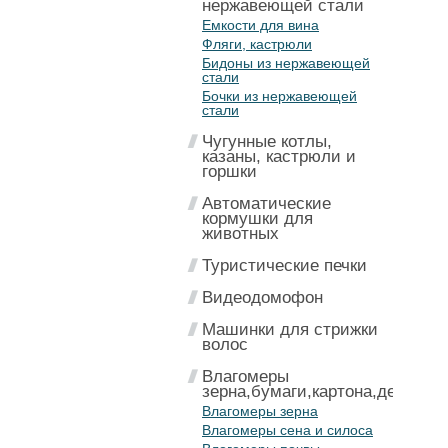
нержавеющей стали
Емкости для вина
Фляги, кастрюли
Бидоны из нержавеющей
стали
Бочки из нержавеющей
стали
Чугунные котлы,
казаны, кастрюли и
горшки
Автоматические
кормушки для
животных
Туристические печки
Видеодомофон
Машинки для стрижки
волос
Влагомеры
зерна,бумаги,картона,дерева
Влагомеры зерна
Влагомеры сена и силоса