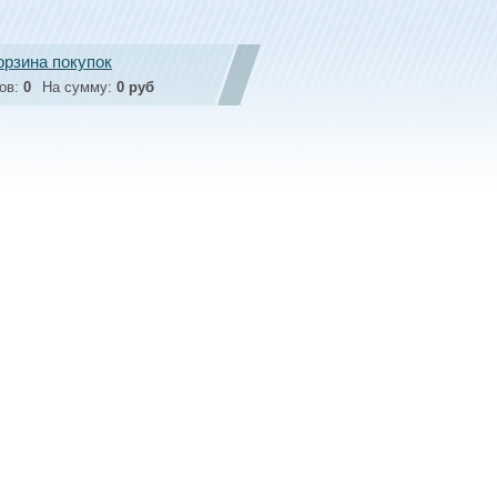
орзина покупок
ов:
0
На сумму:
0 руб