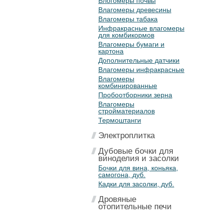
Влогомеры почвы
Влагомеры древесины
Влагомеры табака
Инфракрасные влагомеры
для комбикормов
Влагомеры бумаги и
картона
Дополнительные датчики
Влагомеры инфракрасные
Влагомеры
комбинированные
Пробоотборники зерна
Влагомеры
стройматериалов
Термоштанги
Электроплитка
Дубовые бочки для
виноделия и засолки
Бочки для вина, коньяка,
самогона, дуб.
Кадки для засолки, дуб.
Дровяные
отопительные печи