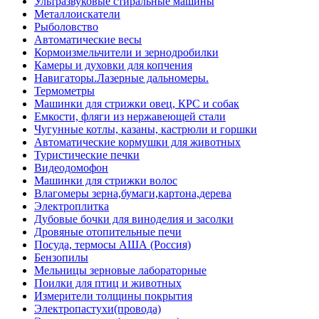
Ультразвуковые стиральные машины
Металлоискатели
Рыболовство
Автоматические весы
Кормоизмельчители и зернодробилки
Камеры и духовки для копчения
Навигаторы.Лазерные дальномеры.
Термометры
Машинки для стрижки овец, КРС и собак
Емкости, фляги из нержавеющей стали
Чугунные котлы, казаны, кастрюли и горшки
Автоматические кормушки для животных
Туристические печки
Видеодомофон
Машинки для стрижки волос
Влагомеры зерна,бумаги,картона,дерева
Электроплитка
Дубовые бочки для виноделия и засолки
Дровяные отопительные печи
Посуда, термосы АША (Россия)
Бензопилы
Мельницы зерновые лабораторные
Поилки для птиц и животных
Измерители толщины покрытия
Электропастухи(провода)