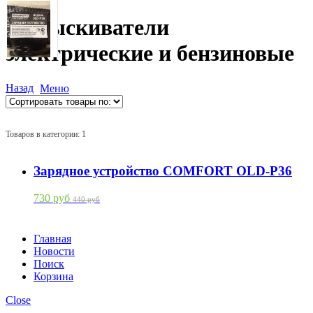
Опрыскиватели
электрические и бензиновые
Назад
Меню
Товаров в категории: 1
Зарядное устройство COMFORT OLD-P36
730 руб
440 руб
Главная
Новости
Поиск
Корзина
Close