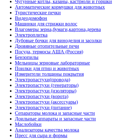
Чугунные котлы, казаны, кастрюли и горшки
Автоматические кормушки для животных
Туристические печки
Видеодомофон
Машинки для стрижки волос
Влагомеры зерна,бумаги,картона,дерева
Электроплитка
Дубовые бочки для виноделия и засолки
Дровяные отопительные печи
Посуда, термосы АША (Россия)
Бензопилы
Мельницы зерновые лабораторные
Поилки для птиц и животных
Измерители толщины покрытия
Электропастухи(провода)
Электропастухи (генераторы)
Электропастухи (изоляторы)
Электропастухи (ворота)
Электропастухи (аксессуары)
Электропастухи (питание)
Сепараторы молока и запасные части
Доильные аппараты и запасные части
Маслобойки
Анализаторы качества молока
Пресс для сыра и формы