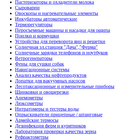
Пастеризаторы и охладители молока
Сыроварни
Овоскопы и нагревательные элементы
Инкубаторы автоматические
Терморегуляторы
Перосъемные машины и насадки для ощипа
Поилки и кормушки
Устройства для переворота яиц и решетки
Солнечная эл.станция "Дача","Ферма"
Солнечные зарядки телефонов и ноутбуков
Ветрогенераторы
Фены для сушки собак
Навигационные системы
Анализ качества нефтепродуктов
Лопатки для вакуумных насосов
Лесотаксационные и измерительные приборы
Шинковки и овощерезки
Анемометры
Люксометры
Нитратомеры и тестеры воды
Опрыскиватели прицепные / штанговые
Армейские термосы
Дезинфекция ферм и курятников
Лаборатория проверки качества зерна
Рефрактометры