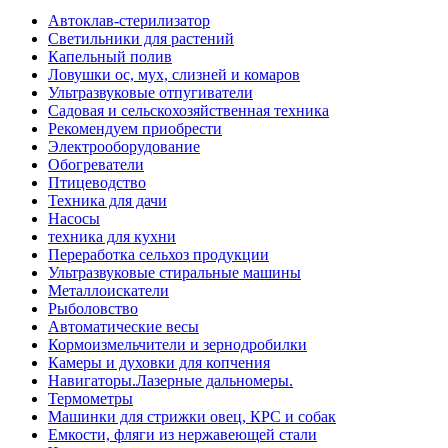
Автоклав-стерилизатор
Светильники для растений
Капельный полив
Ловушки ос, мух, слизней и комаров
Ультразвуковые отпугиватели
Садовая и сельскохозяйственная техника
Рекомендуем приобрести
Электрооборудование
Обогреватели
Птицеводство
Техника для дачи
Насосы
техника для кухни
Переработка сельхоз продукции
Ультразвуковые стиральные машины
Металлоискатели
Рыболовство
Автоматические весы
Кормоизмельчители и зернодробилки
Камеры и духовки для копчения
Навигаторы.Лазерные дальномеры.
Термометры
Машинки для стрижки овец, КРС и собак
Емкости, фляги из нержавеющей стали