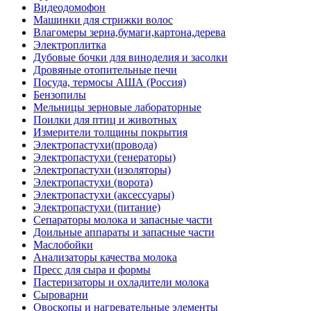
Видеодомофон
Машинки для стрижки волос
Влагомеры зерна,бумаги,картона,дерева
Электроплитка
Дубовые бочки для виноделия и засолки
Дровяные отопительные печи
Посуда, термосы АША (Россия)
Бензопилы
Мельницы зерновые лабораторные
Поилки для птиц и животных
Измерители толщины покрытия
Электропастухи(провода)
Электропастухи (генераторы)
Электропастухи (изоляторы)
Электропастухи (ворота)
Электропастухи (аксессуары)
Электропастухи (питание)
Сепараторы молока и запасные части
Доильные аппараты и запасные части
Маслобойки
Анализаторы качества молока
Пресс для сыра и формы
Пастеризаторы и охладители молока
Сыроварни
Овоскопы и нагревательные элементы