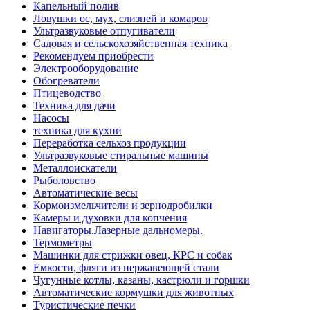
Капельный полив
Ловушки ос, мух, слизней и комаров
Ультразвуковые отпугиватели
Садовая и сельскохозяйственная техника
Рекомендуем приобрести
Электрооборудование
Обогреватели
Птицеводство
Техника для дачи
Насосы
техника для кухни
Переработка сельхоз продукции
Ультразвуковые стиральные машины
Металлоискатели
Рыболовство
Автоматические весы
Кормоизмельчители и зернодробилки
Камеры и духовки для копчения
Навигаторы.Лазерные дальномеры.
Термометры
Машинки для стрижки овец, КРС и собак
Емкости, фляги из нержавеющей стали
Чугунные котлы, казаны, кастрюли и горшки
Автоматические кормушки для животных
Туристические печки