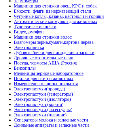
Термометры
Машинки для стрижки овец, КРС и собак
Емкости, фляги из нержавеющей стали
Чугунные котлы, казаны, кастрюли и горшки
Автоматические кормушки для животных
Туристические печки
Видеодомофон
Машинки для стрижки волос
Влагомеры зерна,бумаги,картона,дерева
Электроплитка
Дубовые бочки для виноделия и засолки
Дровяные отопительные печи
Посуда, термосы АША (Россия)
Бензопилы
Мельницы зерновые лабораторные
Поилки для птиц и животных
Измерители толщины покрытия
Электропастухи(провода)
Электропастухи (генераторы)
Электропастухи (изоляторы)
Электропастухи (ворота)
Электропастухи (аксессуары)
Электропастухи (питание)
Сепараторы молока и запасные части
Доильные аппараты и запасные части