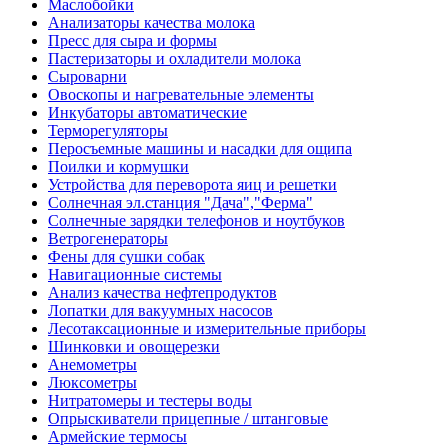
Маслобойки
Анализаторы качества молока
Пресс для сыра и формы
Пастеризаторы и охладители молока
Сыроварни
Овоскопы и нагревательные элементы
Инкубаторы автоматические
Терморегуляторы
Перосъемные машины и насадки для ощипа
Поилки и кормушки
Устройства для переворота яиц и решетки
Солнечная эл.станция "Дача","Ферма"
Солнечные зарядки телефонов и ноутбуков
Ветрогенераторы
Фены для сушки собак
Навигационные системы
Анализ качества нефтепродуктов
Лопатки для вакуумных насосов
Лесотаксационные и измерительные приборы
Шинковки и овощерезки
Анемометры
Люксометры
Нитратомеры и тестеры воды
Опрыскиватели прицепные / штанговые
Армейские термосы