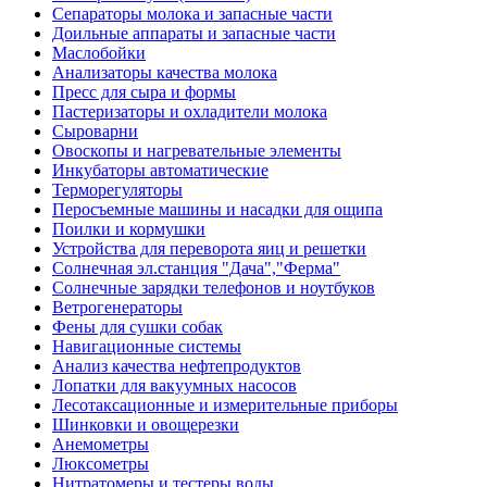
Сепараторы молока и запасные части
Доильные аппараты и запасные части
Маслобойки
Анализаторы качества молока
Пресс для сыра и формы
Пастеризаторы и охладители молока
Сыроварни
Овоскопы и нагревательные элементы
Инкубаторы автоматические
Терморегуляторы
Перосъемные машины и насадки для ощипа
Поилки и кормушки
Устройства для переворота яиц и решетки
Солнечная эл.станция "Дача","Ферма"
Солнечные зарядки телефонов и ноутбуков
Ветрогенераторы
Фены для сушки собак
Навигационные системы
Анализ качества нефтепродуктов
Лопатки для вакуумных насосов
Лесотаксационные и измерительные приборы
Шинковки и овощерезки
Анемометры
Люксометры
Нитратомеры и тестеры воды