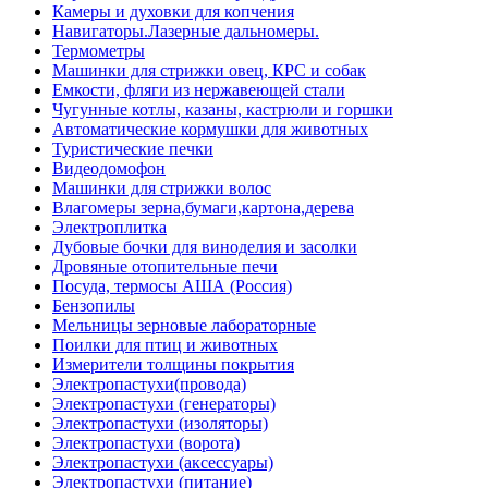
Камеры и духовки для копчения
Навигаторы.Лазерные дальномеры.
Термометры
Машинки для стрижки овец, КРС и собак
Емкости, фляги из нержавеющей стали
Чугунные котлы, казаны, кастрюли и горшки
Автоматические кормушки для животных
Туристические печки
Видеодомофон
Машинки для стрижки волос
Влагомеры зерна,бумаги,картона,дерева
Электроплитка
Дубовые бочки для виноделия и засолки
Дровяные отопительные печи
Посуда, термосы АША (Россия)
Бензопилы
Мельницы зерновые лабораторные
Поилки для птиц и животных
Измерители толщины покрытия
Электропастухи(провода)
Электропастухи (генераторы)
Электропастухи (изоляторы)
Электропастухи (ворота)
Электропастухи (аксессуары)
Электропастухи (питание)