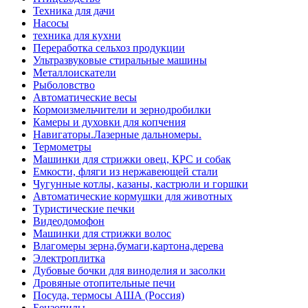
Техника для дачи
Насосы
техника для кухни
Переработка сельхоз продукции
Ультразвуковые стиральные машины
Металлоискатели
Рыболовство
Автоматические весы
Кормоизмельчители и зернодробилки
Камеры и духовки для копчения
Навигаторы.Лазерные дальномеры.
Термометры
Машинки для стрижки овец, КРС и собак
Емкости, фляги из нержавеющей стали
Чугунные котлы, казаны, кастрюли и горшки
Автоматические кормушки для животных
Туристические печки
Видеодомофон
Машинки для стрижки волос
Влагомеры зерна,бумаги,картона,дерева
Электроплитка
Дубовые бочки для виноделия и засолки
Дровяные отопительные печи
Посуда, термосы АША (Россия)
Бензопилы