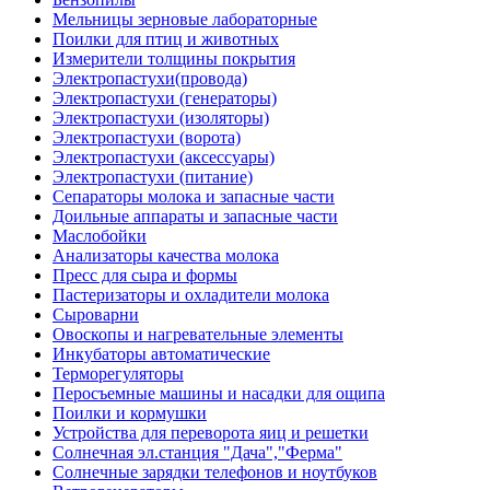
Мельницы зерновые лабораторные
Поилки для птиц и животных
Измерители толщины покрытия
Электропастухи(провода)
Электропастухи (генераторы)
Электропастухи (изоляторы)
Электропастухи (ворота)
Электропастухи (аксессуары)
Электропастухи (питание)
Сепараторы молока и запасные части
Доильные аппараты и запасные части
Маслобойки
Анализаторы качества молока
Пресс для сыра и формы
Пастеризаторы и охладители молока
Сыроварни
Овоскопы и нагревательные элементы
Инкубаторы автоматические
Терморегуляторы
Перосъемные машины и насадки для ощипа
Поилки и кормушки
Устройства для переворота яиц и решетки
Солнечная эл.станция "Дача","Ферма"
Солнечные зарядки телефонов и ноутбуков