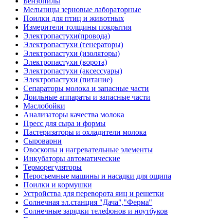
Бензопилы
Мельницы зерновые лабораторные
Поилки для птиц и животных
Измерители толщины покрытия
Электропастухи(провода)
Электропастухи (генераторы)
Электропастухи (изоляторы)
Электропастухи (ворота)
Электропастухи (аксессуары)
Электропастухи (питание)
Сепараторы молока и запасные части
Доильные аппараты и запасные части
Маслобойки
Анализаторы качества молока
Пресс для сыра и формы
Пастеризаторы и охладители молока
Сыроварни
Овоскопы и нагревательные элементы
Инкубаторы автоматические
Терморегуляторы
Перосъемные машины и насадки для ощипа
Поилки и кормушки
Устройства для переворота яиц и решетки
Солнечная эл.станция "Дача","Ферма"
Солнечные зарядки телефонов и ноутбуков