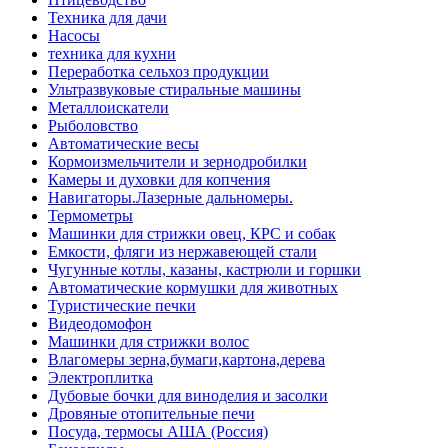
Техника для дачи
Насосы
техника для кухни
Переработка сельхоз продукции
Ультразвуковые стиральные машины
Металлоискатели
Рыболовство
Автоматические весы
Кормоизмельчители и зернодробилки
Камеры и духовки для копчения
Навигаторы.Лазерные дальномеры.
Термометры
Машинки для стрижки овец, КРС и собак
Емкости, фляги из нержавеющей стали
Чугунные котлы, казаны, кастрюли и горшки
Автоматические кормушки для животных
Туристические печки
Видеодомофон
Машинки для стрижки волос
Влагомеры зерна,бумаги,картона,дерева
Электроплитка
Дубовые бочки для виноделия и засолки
Дровяные отопительные печи
Посуда, термосы АША (Россия)