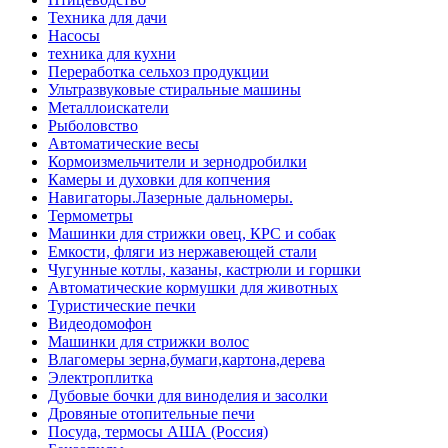
Техника для дачи
Насосы
техника для кухни
Переработка сельхоз продукции
Ультразвуковые стиральные машины
Металлоискатели
Рыболовство
Автоматические весы
Кормоизмельчители и зернодробилки
Камеры и духовки для копчения
Навигаторы.Лазерные дальномеры.
Термометры
Машинки для стрижки овец, КРС и собак
Емкости, фляги из нержавеющей стали
Чугунные котлы, казаны, кастрюли и горшки
Автоматические кормушки для животных
Туристические печки
Видеодомофон
Машинки для стрижки волос
Влагомеры зерна,бумаги,картона,дерева
Электроплитка
Дубовые бочки для виноделия и засолки
Дровяные отопительные печи
Посуда, термосы АША (Россия)