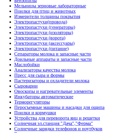
Бензопилы
Мельницы зерновые лабораторные
Поилки для птиц и животных
Измерители толщины покрытия
Электропастухи(провода)
Электропастухи (генераторы)
Электропастухи (изоляторы)
Электропастухи (ворота)
Электропастухи (аксессуары)
Электропастухи (питание)
Сепараторы молока и запасные части
Доильные аппараты и запасные части
Маслобойки
Анализаторы качества молока
Пресс для сыра и формы
Пастеризаторы и охладители молока
Сыроварни
Овоскопы и нагревательные элементы
Инкубаторы автоматические
Терморегуляторы
Перосъемные машины и насадки для ощипа
Поилки и кормушки
Устройства для переворота яиц и решетки
Солнечная эл.станция "Дача","Ферма"
Солнечные зарядки телефонов и ноутбуков