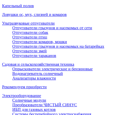
Капельный полив
Ловушки ос, мух, слизней и комаров
Ультразвуковые отпугиватели
Отпугиватели грызунов и насекомых от сети
Отпугиватели собак
Отпугиватели птиц
Отпугиватели комаров, мошки
Отпугиватели грызунов и насекомых на батарейках
Отпугиватели змей
Отпугиватели тараканов
Садовая и сельскохозяйственная техника
Опрыскиватели электрические и бензиновые
Водонагреватель солнечный
Анализаторы влажности
Рекомендуем приобрести
Электрооборудование
Солнечные модули
Преобразователи ЧИСТЫЙ СИНУС
ИБП для газовых котлов
Системы бесперебойного электроснабжения