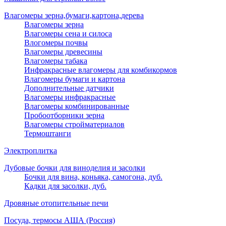
Влагомеры зерна,бумаги,картона,дерева
Влагомеры зерна
Влагомеры сена и силоса
Влогомеры почвы
Влагомеры древесины
Влагомеры табака
Инфракрасные влагомеры для комбикормов
Влагомеры бумаги и картона
Дополнительные датчики
Влагомеры инфракрасные
Влагомеры комбинированные
Пробоотборники зерна
Влагомеры стройматериалов
Термоштанги
Электроплитка
Дубовые бочки для виноделия и засолки
Бочки для вина, коньяка, самогона, дуб.
Кадки для засолки, дуб.
Дровяные отопительные печи
Посуда, термосы АША (Россия)