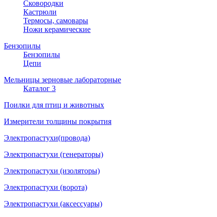
Сковородки
Кастрюли
Термосы, самовары
Ножи керамические
Бензопилы
Бензопилы
Цепи
Мельницы зерновые лабораторные
Каталог 3
Поилки для птиц и животных
Измерители толщины покрытия
Электропастухи(провода)
Электропастухи (генераторы)
Электропастухи (изоляторы)
Электропастухи (ворота)
Электропастухи (аксессуары)