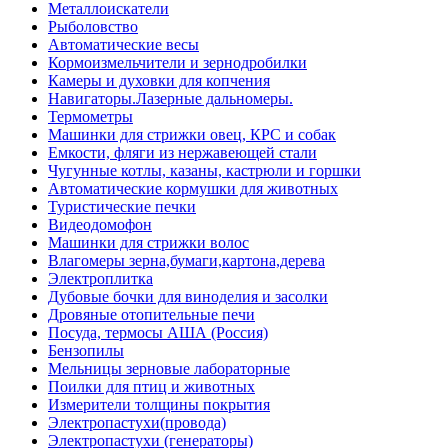
Металлоискатели
Рыболовство
Автоматические весы
Кормоизмельчители и зернодробилки
Камеры и духовки для копчения
Навигаторы.Лазерные дальномеры.
Термометры
Машинки для стрижки овец, КРС и собак
Емкости, фляги из нержавеющей стали
Чугунные котлы, казаны, кастрюли и горшки
Автоматические кормушки для животных
Туристические печки
Видеодомофон
Машинки для стрижки волос
Влагомеры зерна,бумаги,картона,дерева
Электроплитка
Дубовые бочки для виноделия и засолки
Дровяные отопительные печи
Посуда, термосы АША (Россия)
Бензопилы
Мельницы зерновые лабораторные
Поилки для птиц и животных
Измерители толщины покрытия
Электропастухи(провода)
Электропастухи (генераторы)