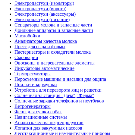
Электропастухи (изоляторы)
Электропастухи (ворота)
Электропастухи (аксессуары)
Электропастухи (питание)
Сепараторы молока и запасные части
Доильные аппараты и запасные части
Маслобойки
Анализаторы качества молока
Пресс для сыра и формы
Пастеризаторы и охладители молока
Сыроварни
Овоскопы и нагревательные элементы
Инкубаторы автоматические
Терморегуляторы
Перосъемные машины и насадки для ощипа
Поилки и кормушки
Устройства для переворота яиц и решетки
Солнечная эл.станция "Дача","Ферма"
Солнечные зарядки телефонов и ноутбуков
Ветрогенераторы
Фены для сушки собак
Навигационные системы
Анализ качества нефтепродуктов
Лопатки для вакуумных насосов
Лесотаксационные и измерительные приборы