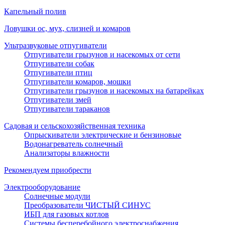
Капельный полив
Ловушки ос, мух, слизней и комаров
Ультразвуковые отпугиватели
Отпугиватели грызунов и насекомых от сети
Отпугиватели собак
Отпугиватели птиц
Отпугиватели комаров, мошки
Отпугиватели грызунов и насекомых на батарейках
Отпугиватели змей
Отпугиватели тараканов
Садовая и сельскохозяйственная техника
Опрыскиватели электрические и бензиновые
Водонагреватель солнечный
Анализаторы влажности
Рекомендуем приобрести
Электрооборудование
Солнечные модули
Преобразователи ЧИСТЫЙ СИНУС
ИБП для газовых котлов
Системы бесперебойного электроснабжения