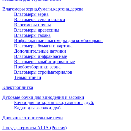
Влагомеры зерна,бумаги,картона,дерева
Влагомеры зерна
Влагомеры сена и силоса
Влогомеры почвы
Влагомеры древесины
Влагомеры табака
Инфракрасные влагомеры для комбикормов
Влагомеры бумаги и картона
Дополнительные датчики
Влагомеры инфракрасные
Влагомеры комбинированные
Пробоотборники зерна
Влагомеры стройматериалов
Термоштанги
Электроплитка
Дубовые бочки для виноделия и засолки
Бочки для вина, коньяка, самогона, дуб.
Кадки для засолки, дуб.
Дровяные отопительные печи
Посуда, термосы АША (Россия)