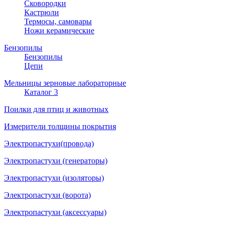
Сковородки
Кастрюли
Термосы, самовары
Ножи керамические
Бензопилы
Бензопилы
Цепи
Мельницы зерновые лабораторные
Каталог 3
Поилки для птиц и животных
Измерители толщины покрытия
Электропастухи(провода)
Электропастухи (генераторы)
Электропастухи (изоляторы)
Электропастухи (ворота)
Электропастухи (аксессуары)