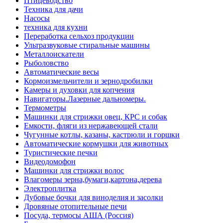
Птицеводство
Техника для дачи
Насосы
техника для кухни
Переработка сельхоз продукции
Ультразвуковые стиральные машины
Металлоискатели
Рыболовство
Автоматические весы
Кормоизмельчители и зернодробилки
Камеры и духовки для копчения
Навигаторы.Лазерные дальномеры.
Термометры
Машинки для стрижки овец, КРС и собак
Емкости, фляги из нержавеющей стали
Чугунные котлы, казаны, кастрюли и горшки
Автоматические кормушки для животных
Туристические печки
Видеодомофон
Машинки для стрижки волос
Влагомеры зерна,бумаги,картона,дерева
Электроплитка
Дубовые бочки для виноделия и засолки
Дровяные отопительные печи
Посуда, термосы АША (Россия)