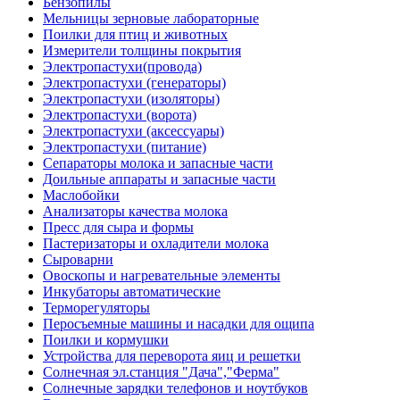
Бензопилы
Мельницы зерновые лабораторные
Поилки для птиц и животных
Измерители толщины покрытия
Электропастухи(провода)
Электропастухи (генераторы)
Электропастухи (изоляторы)
Электропастухи (ворота)
Электропастухи (аксессуары)
Электропастухи (питание)
Сепараторы молока и запасные части
Доильные аппараты и запасные части
Маслобойки
Анализаторы качества молока
Пресс для сыра и формы
Пастеризаторы и охладители молока
Сыроварни
Овоскопы и нагревательные элементы
Инкубаторы автоматические
Терморегуляторы
Перосъемные машины и насадки для ощипа
Поилки и кормушки
Устройства для переворота яиц и решетки
Солнечная эл.станция "Дача","Ферма"
Солнечные зарядки телефонов и ноутбуков