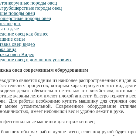
утонкорунные породы овец
угрубошерстные породы овец
шие породы овец
бошерстные породы овец
чья шерсть
 на даче
едение овец как бизнес
ашние овцы
авка овец видео
ка овца
ижка овец Видео
едение овец в домашних условиях
ижка овец современным оборудованием
водство является одним из наиболее распространенных видов 
бязательных процессов, которым характеризуется этот вид деят
ходимо делать обязательно не только тех хозяйством, которые
тные жарким летом имеют плохой аппетит, быстро теряют в весе
ока. Для работы необходимо купить машинку для стрижки ове
ет менее утомительной. Современное оборудование отличае
номичностью, имеет небольшой вес и удобно лежит в руке.
офессиональные машинки для стрижки овец
больших объемах работ лучше всего, если под рукой будет пр