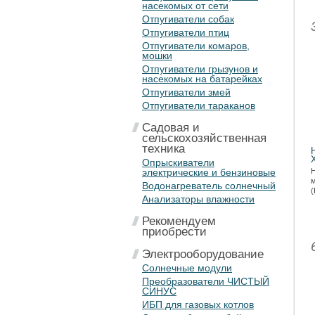
насекомых от сети
Отпугиватели собак
Отпугиватели птиц
Отпугиватели комаров,
мошки
Отпугиватели грызунов и
насекомых на батарейках
Отпугиватели змей
Отпугиватели тараканов
Садовая и
сельскохозяйственная
техника
Опрыскиватели
электрические и бензиновые
Н
Водонагреватель солнечный
(
Анализаторы влажности
Рекомендуем
приобрести
Электрооборудование
Солнечные модули
Преобразователи ЧИСТЫЙ
СИНУС
ИБП для газовых котлов