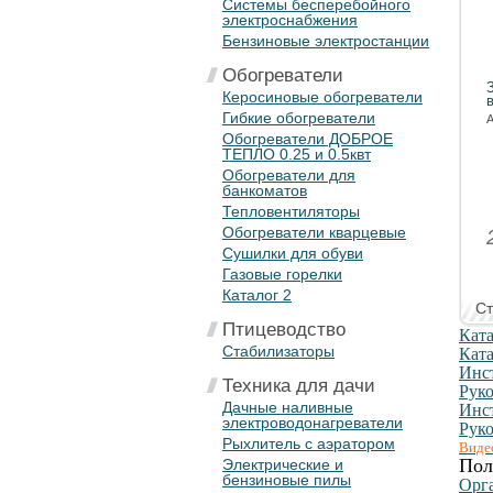
Системы бесперебойного
электроснабжения
Бензиновые электростанции
Обогреватели
Керосиновые обогреватели
Гибкие обогреватели
А
Обогреватели ДОБРОЕ
ТЕПЛО 0.25 и 0.5квт
Обогреватели для
банкоматов
Тепловентиляторы
Обогреватели кварцевые
Сушилки для обуви
Газовые горелки
Каталог 2
Ст
Птицеводство
Ката
Стабилизаторы
Ката
Инс
Техника для дачи
Рук
Дачные наливные
Инст
электроводонагреватели
Руко
Рыхлитель с аэратором
Виде
Пол
Электрические и
бензиновые пилы
Орг