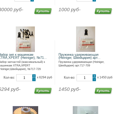
30000 руб-
1000 руб-
Набор зип к машинкам
Пружинка удерживающая
XTRA,XPERT (Heiniger), №71...
(Heiniger, Швейцария) арт...
абор запчастей (максимальный) к
Пружинка удерживающая (Heiniger,
машинкам XTRA,XPERT
Швейцария) арт.717-709
Heiniger,Швейцария), №717-729
+
+
Кол-во:
х
6294 руб
Кол-во:
х
1450 руб
-
-
6294 руб-
1450 руб-