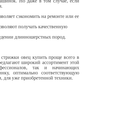
ашинок. Но даже в том случае, если
я.
воляет сэкономить на ремонте или ее
озволяют получать качественную
ведении длинношерстных пород.
 стрижки овец купить проще всего в
редлагают широкий ассортимент этой
офессионалов, так и начинающих
инку, оптимально соответствующую
и, для уже приобретенной техники.