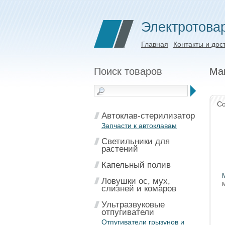
Электротова
Главная
Контакты и дос
Поиск товаров
Ма
Со
Автоклав-стерилизатор
Запчасти к автоклавам
Светильники для
растений
Капельный полив
Ловушки ос, мух,
М
слизней и комаров
Ультразвуковые
отпугиватели
Отпугиватели грызунов и