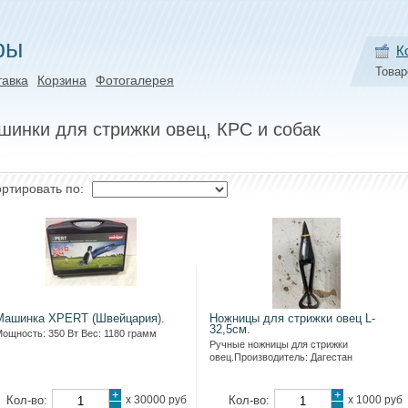
ры
К
Товар
тавка
Корзина
Фотогалерея
шинки для стрижки овец, КРС и собак
ртировать по:
Машинка XPERT (Швейцария).
Ножницы для стрижки овец L-
32,5см.
ощность: 350 Вт Вес: 1180 грамм
Ручные ножницы для стрижки
овец.Производитель: Дагестан
+
+
Кол-во:
х
30000 руб
Кол-во:
х
1000 руб
-
-