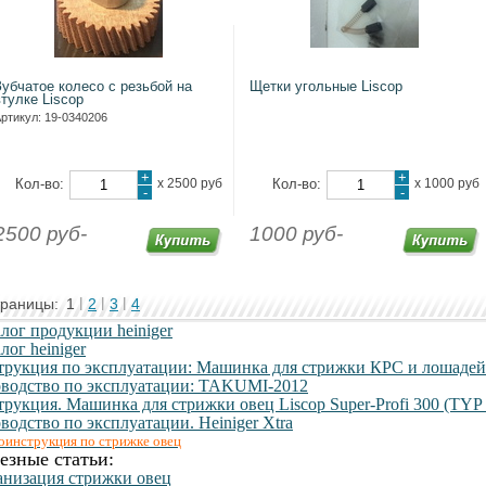
Зубчатое колесо с резьбой на
Щетки угольные Liscop
втулке Liscop
ртикул: 19-0340206
+
+
Кол-во:
х
2500 руб
Кол-во:
х
1000 руб
-
-
2500 руб-
1000 руб-
раницы:
1
2
3
4
лог продукции heiniger
лог heiniger
трукция по эксплуатации: Машинка для стрижки КРС и лошадей
оводство по эксплуатации: TAKUMI-2012
рукция. Машинка для стрижки овец Liscop Super-Profi 300 (TYP
водство по эксплуатации. Heiniger Xtra
оинструкция по стрижке овец
езные статьи:
анизация стрижки овец