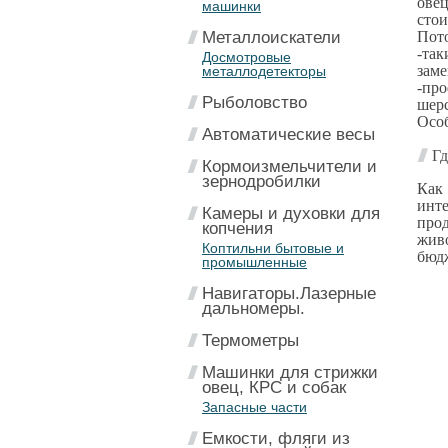
ове
машинки
стои
Металлоискатели
Пото
-так
Досмотровые
заме
металлодетекторы
-про
Рыболовство
шер
Особ
Автоматические весы
Гд
Кормоизмельчители и
зернодробилки
Как
инт
Камеры и духовки для
про
копчения
жив
Коптильни бытовые и
бюдж
промышленные
Навигаторы.Лазерные
дальномеры.
Термометры
Машинки для стрижки
овец, КРС и собак
Запасные части
Емкости, фляги из