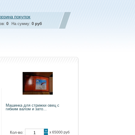
орзина покупок
ов:
0
На сумму:
0 руб
Машинка для стрижки овец с
гибким валом и зато...
+
Кол-во:
х
65000 руб
-