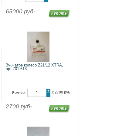
65000 руб-
Зубчатое колесо Z21/12 XTRA,
арт.701-613
+
Кол-во:
х
2700 руб
-
2700 руб-