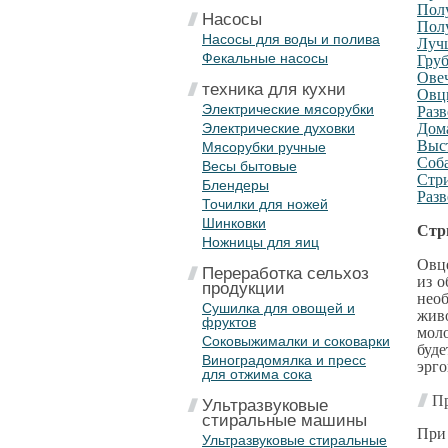
Пол
Насосы
Пол
Насосы для воды и полива
Луч
Фекальные насосы
Гру
Ове
техника для кухни
Овцы
Электрические мясорубки
Разв
Электрические духовки
Дом
Выст
Мясорубки ручные
Соба
Весы бытовые
Стр
Блендеры
Разв
Точилки для ножей
Шинковки
Стр
Ножницы для яиц
Овце
Переработка сельхоз
из о
продукции
необ
Сушилка для овощей и
живо
фруктов
мол
Соковыжималки и соковарки
буд
Виноградомялка и пресс
эрго
для отжима сока
Пр
Ультразвуковые
стиральные машины
При 
Ультразвуковые стиральные