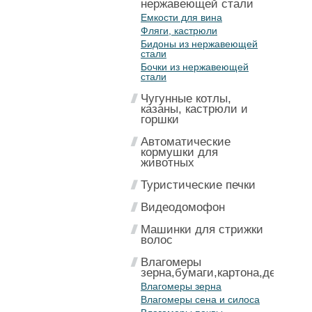
нержавеющей стали
Емкости для вина
Фляги, кастрюли
Бидоны из нержавеющей
стали
Бочки из нержавеющей
стали
Чугунные котлы,
казаны, кастрюли и
горшки
Автоматические
кормушки для
животных
Туристические печки
Видеодомофон
Машинки для стрижки
волос
Влагомеры
зерна,бумаги,картона,дерева
Влагомеры зерна
Влагомеры сена и силоса