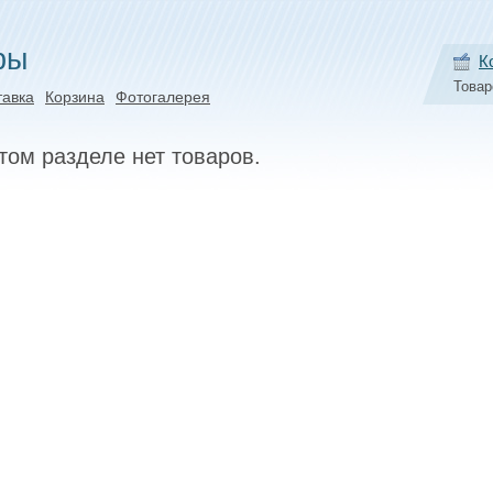
ры
К
Товар
тавка
Корзина
Фотогалерея
том разделе нет товаров.