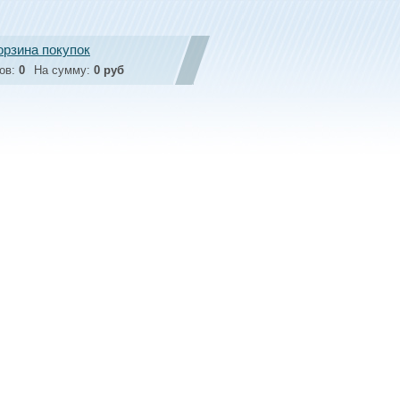
орзина покупок
ов:
0
На сумму:
0 руб