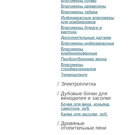
Влогомеры почвы
Влагомеры древесины
Влагомеры табака
Инфракрасные влагомеры
для комбикормов
Влагомеры бумаги и
картона
Дополнительные датчики
Влагомеры инфракрасные
Влагомеры
комбинированные
Пробоотборники зерна
Влагомеры
стройматериалов
Термоштанги
Электроплитка
Дубовые бочки для
виноделия и засолки
Бочки для вина, коньяка,
самогона, дуб.
Кадки для засолки, дуб.
Дровяные
отопительные печи