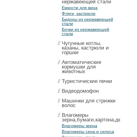
нержавеющей стали
Емкости для вина
Фляги, кастрюли
Бидоны из нержавеющей
стали
Бочки из нержавеющей
стали
Чугунные котлы,
казаны, кастрюли и
горшки
Автоматические
кормушки для
животных
Туристические печки
Видеодомофон
Машинки для стрижки
волос
Влагомеры
зерна,бумаги,картона,дерева
Влагомеры зерна
Влагомеры сена и силоса