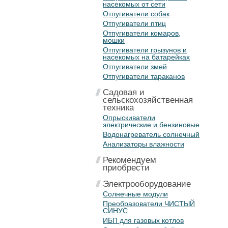
насекомых от сети
Отпугиватели собак
Отпугиватели птиц
Отпугиватели комаров,
мошки
Отпугиватели грызунов и
насекомых на батарейках
Отпугиватели змей
Отпугиватели тараканов
Садовая и
сельскохозяйственная
техника
Опрыскиватели
электрические и бензиновые
Водонагреватель солнечный
Анализаторы влажности
Рекомендуем
приобрести
Электрооборудование
Солнечные модули
Преобразователи ЧИСТЫЙ
СИНУС
ИБП для газовых котлов