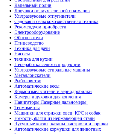
Капельный полив
Ловушки ос, мух, слизней и комаров
Ультразвуковые отпугиватели
Садовая и сельскохозяйственная техника
Рекомендуем приобрести
Электрооборудование
Обогреватели
Птицеводство
Техника для дачи
Насосы
техника для кухни
Переработка сельхоз продукции
Ультразвуковые стиральные машины
Металлоискатели
Рыболовство
Автоматические весы
Кормоизмельчители и зернодробилки
Камеры и духовки для копчения
Навигаторы.Лазерные дальномеры.
Термометры
Машинки для стрижки овец, КРС и собак
Емкости, фляги из нержавеющей стали
Чугунные котлы, казаны, кастрюли и горшки
Автоматические кормушки для животных