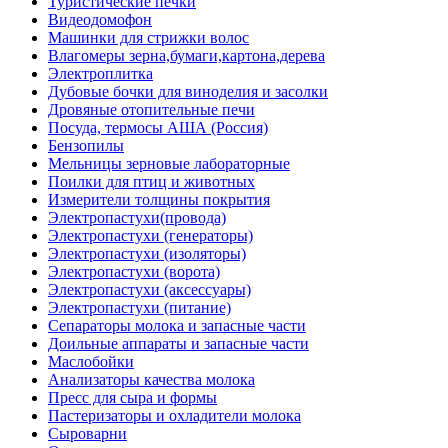
Туристические печки
Видеодомофон
Машинки для стрижки волос
Влагомеры зерна,бумаги,картона,дерева
Электроплитка
Дубовые бочки для виноделия и засолки
Дровяные отопительные печи
Посуда, термосы АША (Россия)
Бензопилы
Мельницы зерновые лабораторные
Поилки для птиц и животных
Измерители толщины покрытия
Электропастухи(провода)
Электропастухи (генераторы)
Электропастухи (изоляторы)
Электропастухи (ворота)
Электропастухи (аксессуары)
Электропастухи (питание)
Сепараторы молока и запасные части
Доильные аппараты и запасные части
Маслобойки
Анализаторы качества молока
Пресс для сыра и формы
Пастеризаторы и охладители молока
Сыроварни