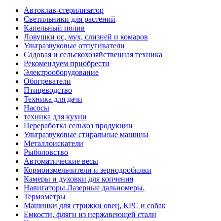
Автоклав-стерилизатор
Светильники для растений
Капельный полив
Ловушки ос, мух, слизней и комаров
Ультразвуковые отпугиватели
Садовая и сельскохозяйственная техника
Рекомендуем приобрести
Электрооборудование
Обогреватели
Птицеводство
Техника для дачи
Насосы
техника для кухни
Переработка сельхоз продукции
Ультразвуковые стиральные машины
Металлоискатели
Рыболовство
Автоматические весы
Кормоизмельчители и зернодробилки
Камеры и духовки для копчения
Навигаторы.Лазерные дальномеры.
Термометры
Машинки для стрижки овец, КРС и собак
Емкости, фляги из нержавеющей стали