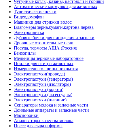
Чугунные котлы, казаны, кастрюли и горшки
Автоматические кормушки для животных
Туристические печки
Видеодомофон
Машинки для стрижки волос
Влагомеры зерна,бумаги,картона,дерева
Электроплитка
Дубовые бочки для виноделия и засолки
Дровяные отопительные печи
Посуда, термосы АША (Россия)
Бензопилы
Мельницы зерновые лабораторные
Поилки для птиц и животных
Измерители толщины покрытия
Электропастухи(провода)
Электропастухи (генераторы)
Электропастухи (изоляторы)
Электропастухи (ворота)
Электропастухи (аксессуары)
Электропастухи (питание)
Сепараторы молока и запасные части
Доильные аппараты и запасные части
Маслобойки
Анализаторы качества молока
Пресс для сыра и формы