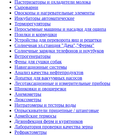
Пастеризаторы и охладители молока
Сыроварни
Овоскопы и нагревательные элементы
Инкубаторы автоматические
Терморегуляторы
Перосъемные машины и насадки для ощипа
Поилки и кормушки
Устройства для переворота яиц и решетки
Солнечная эл.станция "Дача","Ферма"
Солнечные зарядки телефонов и ноутбуков
Ветрогенераторы
Фены для сушки собак
Навигационные системы
Анализ качества нефтепродуктов
Лопатки для вакуумных насосов
Лесотаксационные и измерительные приборы
Шинковки и овощерезки
Анемометры
Люксометры
Нитратомеры и тестеры воды
Опрыскиватели прицепные / штанговые
Армейские термосы
Дезинфекция ферм и курятников
Лаборатория проверки качества зерна
Рефрактометры