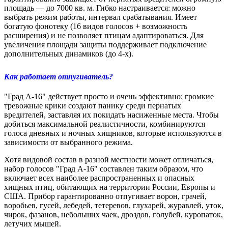
площадь — до 7000 кв. м. Гибко настраивается: можно
выбрать режим работы, интервал срабатывания. Имеет
богатую фонотеку (16 видов голосов + возможность
расширения) и не позволяет птицам адаптироваться. Для
увеличения площади защиты поддерживает подключение
дополнительных динамиков (до 4-х).
Как работает отпугиватель?
"Град А-16" действует просто и очень эффективно: громкие
тревожные крики создают панику среди пернатых
вредителей, заставляя их покидать насиженные места. Чтобы
добиться максимальной реалистичности, комбинируются
голоса дневных и ночных хищников, которые используются в
зависимости от выбранного режима.
Хотя видовой состав в разной местности может отличаться,
набор голосов "Град А-16" составлен таким образом, что
включает всех наиболее распространенных и опасных
хищных птиц, обитающих на территории России, Европы и
США. Прибор гарантированно отпугивает ворон, грачей,
воробьев, гусей, лебедей, тетеревов, глухарей, журавлей, уток,
чирок, фазанов, небольших чаек, дроздов, голубей, куропаток,
летучих мышей.