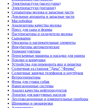
Электропастухи (аксессуары)
Электропастухи (питание)
Сепараторы молока и запасные части
Доильные аппараты и запасные части
Маслобойки
Анализаторы качества молока
Пресс для сыра и формы
Пастеризаторы и охладители молока
Сыроварни
Овоскопы и нагревательные элементы
Инкубаторы автоматические
Терморегуляторы
Перосъемные машины и насадки для ощипа
Поилки и кормушки
Устройства для переворота яиц и решетки
Солнечная эл.станция "Дача","Ферма"
Солнечные зарядки телефонов и ноутбуков
Ветрогенераторы
Фены для сушки собак
Навигационные системы
Анализ качества нефтепродуктов
Лопатки для вакуумных насосов
Лесотаксационные и измерительные приборы
Шинковки и овощерезки
Анемометры