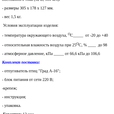
- размеры 305 х 178 х 127 мм.
- вес 1,5 кг.
Условия эксплуатации изделия:
О
- температура окружающего воздуха,
С_____ от -20 до +40
О
- относительная влажность воздуха при 25
С, % ____ до 98
- атмосферное давление, кПа _____ от 66,6 кПа до 106,6
Комплект поставки:
- отпугиватель птиц "Град А-16";
- блок питания от сети 220 В;
-крепеж;
- инструкция;
- упаковка.