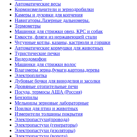
Автоматические весы
Кормоизмельчители и зернодробилки
Камеры и духовки для копчения
Навигаторы.Лазерные дальномеры.
Термометры
Машинки для стрижки овец, КРС и собак
Емкости, фляги из нержавеющей стали
Чугунные котлы, казаны, кастрюли и горшки
Автоматические кормушки для животных
Туристические печки
Видеодомофон
Машинки для стрижки волос
Влагомеры зерна,бумаги,картона,дерева
Электроплитка
Дубовые бочки для виноделия и засолки
Дровяные отопительные печи
Посуда, термосы АША (Россия)
Бензопилы
Мельницы зерновые лабораторные
Поилки для птиц и животных
Измерители толщины покрытия
Электропастухи(провода)
Электропастухи (генераторы)
Электропастухи (изоляторы)
Электропастухи (ворота)