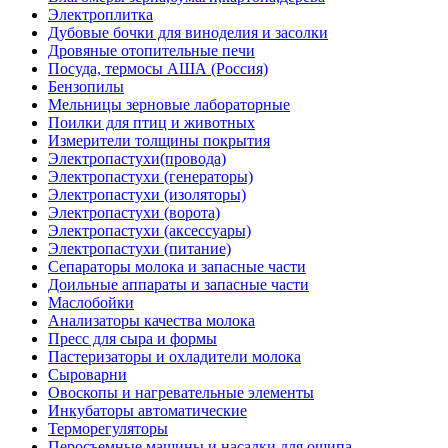
Электроплитка
Дубовые бочки для виноделия и засолки
Дровяные отопительные печи
Посуда, термосы АША (Россия)
Бензопилы
Мельницы зерновые лабораторные
Поилки для птиц и животных
Измерители толщины покрытия
Электропастухи(провода)
Электропастухи (генераторы)
Электропастухи (изоляторы)
Электропастухи (ворота)
Электропастухи (аксессуары)
Электропастухи (питание)
Сепараторы молока и запасные части
Доильные аппараты и запасные части
Маслобойки
Анализаторы качества молока
Пресс для сыра и формы
Пастеризаторы и охладители молока
Сыроварни
Овоскопы и нагревательные элементы
Инкубаторы автоматические
Терморегуляторы
Перосъемные машины и насадки для ощипа