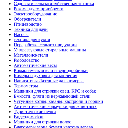
Садовая и сельскохозяйственная техника
Рекомендуем приобрести
Электрооборудование
Обогреватели
Птицеводство
Техника для дачи
Насосы
техника для кухни
Переработка сельхоз продукции
Ультразвуковые стиральные машины
Металлоискатели
Рыболовство
Автоматические весы
Кормоизмельчители и зернодробилки
Камеры и духовки для копчения
Навигаторы.Лазерные дальномеры.
Термометры
Машинки для стрижки овец, КРС и собак
Емкости, фляги из нержавеющей стали
Чугунные котлы, казаны, кастрюли и горшки
Автоматические кормушки для животных
Туристические печки
Видеодомофон
Машинки для стрижки волос
Влагомеры зерна,бумаги,картона,дерева