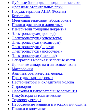
Дубовые бочки для виноделия и засолки
Дровяные отопительные печи
Посуда, термосы АША (Россия)
Бензопилы
Мельницы зерновые лабораторные
Поилки для птиц и животных
Измерители толщины покрытия
Электропастухи(провода)
Электропастухи (генераторы)
Электропастухи (изоляторы)
Электропастухи (ворота)
Электропастухи (аксессуары)
Электропастухи (питание)
Сепараторы молока и запасные части
Доильные аппараты и запасные части
Маслобойки
Анализаторы качества молока
Пресс для сыра и формы
Пастеризаторы и охладители молока
Сыроварни
Овоскопы и нагревательные элементы
Инкубаторы автоматические
Терморегуляторы
Перосъемные машины и насадки для ощипа
Поилки и кормушки