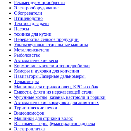
Рекомендуем приобрести
Электрооборудование
Обогреватели
Птицеводство
Техника для дачи
Насосы
техника для кухни
Переработка сельхоз продукции
Ультразвуковые стиральные машины
Металлоискатели
Рыболовство
Автоматические весы
Кормоизмельчители и зернодробилки
Камеры и духовки для копчения
Навигаторы.Лазерные дальномеры.
Термометры
Машинки для стрижки овец, КРС и собак
Емкости, фляги из нержавеющей стали
Чугунные котлы, казаны, кастрюли и горшки
Автоматические кормушки для животных
Туристические печки
Видеодомофон
Машинки для стрижки волос
Влагомеры зерна,бумаги,картона,дерева
Электроплитка