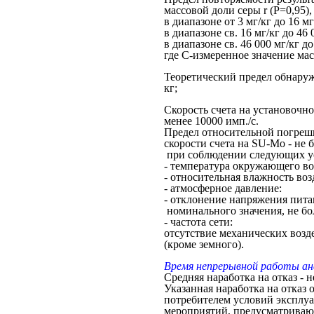
массовой доли серы r (Р=0,95), 
в диапазоне от 3 мг/кг д
в диапазоне св. 16 мг/кг до
в диапазоне св. 46 000 мг/кг 
где С-измеренное значение мас
Теоретический предел обнаруже
кг;
Скорость счета на установочн
менее 10000 имп./с.
Предел относительной погреш
скорости счета на SU-Мo - не б
при соблюдении следующих у
- температура окружающего в
- относительная влажность во
- атмосферное давление
- отклонение напряжения пита
номинального значения, не 
- частота сети: (
отсутствие механических возд
(кроме земного).
Время непрерывной работы ана
Средняя наработка на отказ - н
Указанная наработка на отказ
потребителем условий эксплу
мероприятий, предусматриваю