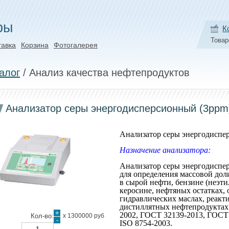
ры
К
Товар
тавка
Корзина
Фотогалерея
алог
/ Анализ качества нефтепродуктов
Анализатор серы энергодисперсионный (3ppm
Анализатор серы энергодиспе
Назначение анализатора:
Анализатор серы энергодиспе
для определения массовой доли
в сырой нефти, бензине (неэт
керосине, нефтяных остатках, 
гидравлических маслах, реакт
дистиллятных нефтепродуктах 
+
2002, ГОСТ 32139-2013, ГОСТ
Кол-во:
х
1300000 руб
-
ISO 8754-2003.