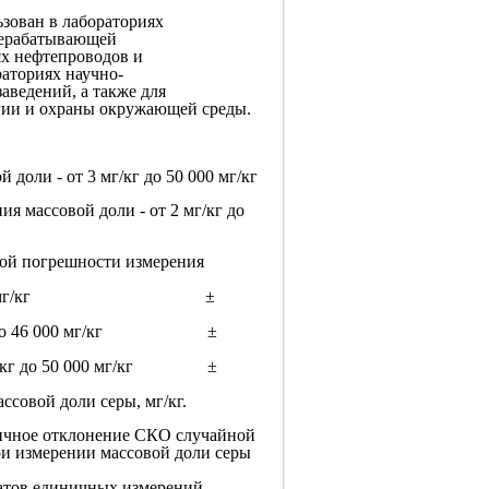
зован в лабораториях
ерабатывающей
х нефтепроводов и
аториях научно-
аведений, а также для
огии и охраны окружающей среды.
 доли - от 3 мг/кг до 50 000 мг/кг
я массовой доли - от 2 мг/кг до
ой погрешности измерения
мг/кг до 16 мг/кг ±
мг/кг до 46 000 мг/кг ±
0 мг/кг до 50 000 мг/кг ±
ссовой доли серы, мг/кг.
ичное отклонение СКО случайной
и измерении массовой доли серы
татов единичных измерений