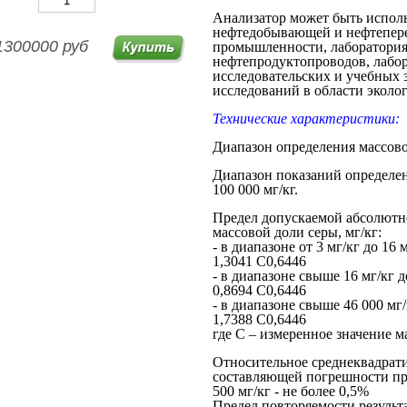
Анализатор может быть исполь
нефтедобывающей и нефтепер
1300000 руб
промышленности, лаборатория
нефтепродуктопроводов, лабор
исследовательских и учебных з
исследований в области экол
Технические характеристики:
Диапазон определения массовой
Диапазон показаний определени
100 000 мг/кг.
Предел допускаемой абсолютн
массовой доли серы, мг/кг:
- в диапазоне от 3 
1,3041 С0,6446
- в диапазоне свыше 16 
0,8694 С0,6446
- в диапазоне свыше 46 00
1,7388 С0,6446
где С – измеренное значение ма
Относительное среднеквадрат
составляющей погрешности пр
500 мг/кг - не более 0,5%
Предел повторяемости резуль