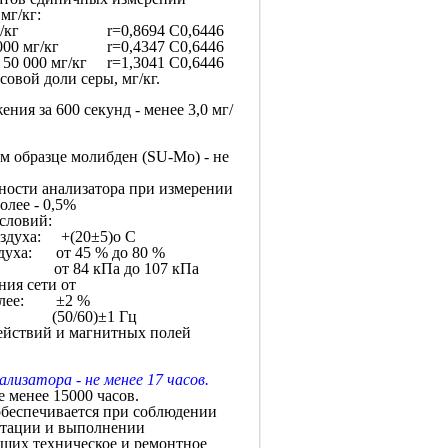
мг/кг:
о 16 мг/кг r=0,8694 С0,6446
 46 000 мг/кг r=0,4347 С0,6446
до 50 000 мг/кг r=1,3041 С0,6446
совой доли серы, мг/кг.
ния за 600 секунд - менее 3,0 мг/
ом образце молибден (SU-Мo) - не
ности анализатора при измерении
олее - 0,5%
словий:
оздуха: +(20±5)о С
здуха: от 45 % до 80 %
: от 84 кПа до 107 кПа
ния сети от
более: ±2 %
50/60)±1 Гц
ействий и магнитных полей
лизатора - не менее 17 часов.
е менее 15000 часов.
 обеспечивается при соблюдении
атации и выполнении
щих техническое и ремонтное