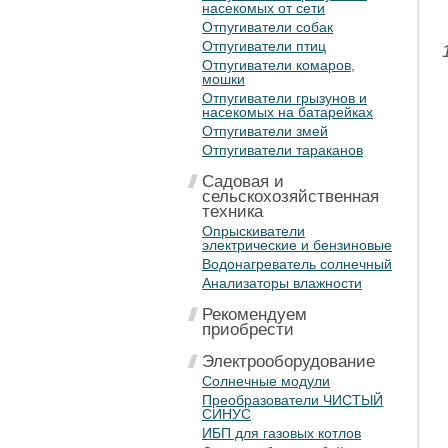
насекомых от сети
Отпугиватели собак
Отпугиватели птиц
Отпугиватели комаров,
мошки
Отпугиватели грызунов и
насекомых на батарейках
Отпугиватели змей
Отпугиватели тараканов
Садовая и
сельскохозяйственная
техника
Опрыскиватели
электрические и бензиновые
Водонагреватель солнечный
Анализаторы влажности
Рекомендуем
приобрести
Электрооборудование
Солнечные модули
Преобразователи ЧИСТЫЙ
СИНУС
ИБП для газовых котлов