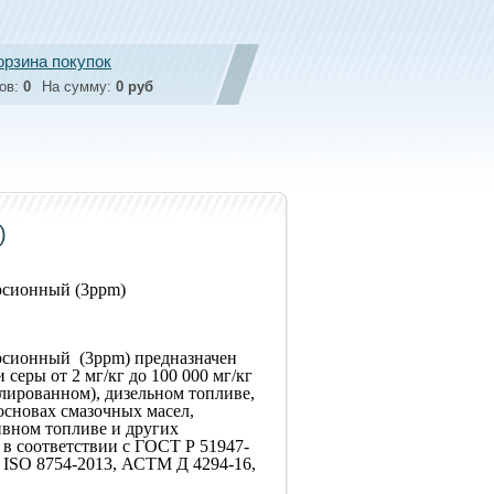
орзина покупок
ов:
0
На сумму:
0 руб
)
рсионный (3ppm)
рсионный (3ppm) предназначен
 серы от 2 мг/кг до 100 000 мг/кг
илированном), дизельном топливе,
основах смазочных масел,
ивном топливе и других
в соответствии с ГОСТ Р 51947-
 ISO 8754-2013, АСТМ Д 4294-16,