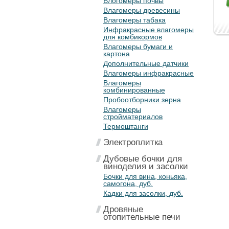
Влогомеры почвы
Влагомеры древесины
Влагомеры табака
Инфракрасные влагомеры
для комбикормов
Влагомеры бумаги и
картона
Дополнительные датчики
Влагомеры инфракрасные
Влагомеры
комбинированные
Пробоотборники зерна
Влагомеры
стройматериалов
Термоштанги
Электроплитка
Дубовые бочки для
виноделия и засолки
Бочки для вина, коньяка,
самогона, дуб.
Кадки для засолки, дуб.
Дровяные
отопительные печи