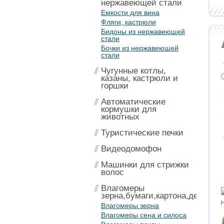
нержавеющей стали
Емкости для вина
Фляги, кастрюли
Бидоны из нержавеющей
стали
Бочки из нержавеющей
стали
Чугунные котлы,
казаны, кастрюли и
горшки
Автоматические
кормушки для
животных
Туристические печки
Видеодомофон
Машинки для стрижки
волос
Влагомеры
зерна,бумаги,картона,дерева
Н
Влагомеры зерна
Влагомеры сена и силоса