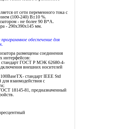
яется от сети переменного тока с
нием (100-240) В±10 %.
затором - не более 90 В*А.
ра - 290х390х145 мм.
 программное обеспечение для
х.
лизатора размещены соединения
 интерфейсов:
– стандарт ГОСТ Р МЭК 62680-4-
подключения внешних носителей
а 100BaseTX- стандарт IEEE Std
й для взаимодействия с
ти;
 ГОСТ 18145-81, предназначенный
ройств.
оресцентный