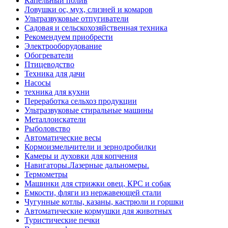
Капельный полив
Ловушки ос, мух, слизней и комаров
Ультразвуковые отпугиватели
Садовая и сельскохозяйственная техника
Рекомендуем приобрести
Электрооборудование
Обогреватели
Птицеводство
Техника для дачи
Насосы
техника для кухни
Переработка сельхоз продукции
Ультразвуковые стиральные машины
Металлоискатели
Рыболовство
Автоматические весы
Кормоизмельчители и зернодробилки
Камеры и духовки для копчения
Навигаторы.Лазерные дальномеры.
Термометры
Машинки для стрижки овец, КРС и собак
Емкости, фляги из нержавеющей стали
Чугунные котлы, казаны, кастрюли и горшки
Автоматические кормушки для животных
Туристические печки