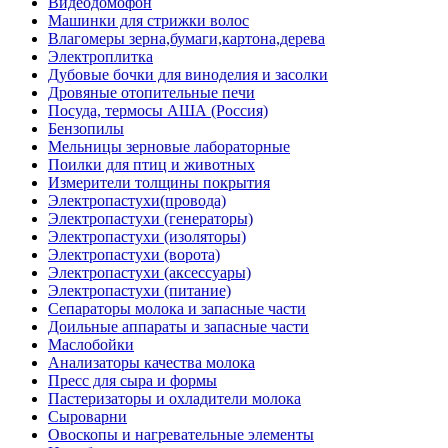
Видеодомофон
Машинки для стрижки волос
Влагомеры зерна,бумаги,картона,дерева
Электроплитка
Дубовые бочки для виноделия и засолки
Дровяные отопительные печи
Посуда, термосы АША (Россия)
Бензопилы
Мельницы зерновые лабораторные
Поилки для птиц и животных
Измерители толщины покрытия
Электропастухи(провода)
Электропастухи (генераторы)
Электропастухи (изоляторы)
Электропастухи (ворота)
Электропастухи (аксессуары)
Электропастухи (питание)
Сепараторы молока и запасные части
Доильные аппараты и запасные части
Маслобойки
Анализаторы качества молока
Пресс для сыра и формы
Пастеризаторы и охладители молока
Сыроварни
Овоскопы и нагревательные элементы