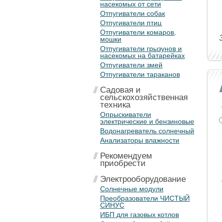
насекомых от сети
Отпугиватели собак
Отпугиватели птиц
Отпугиватели комаров,
мошки
Отпугиватели грызунов и
насекомых на батарейках
Отпугиватели змей
Отпугиватели тараканов
Садовая и
сельскохозяйственная
техника
Опрыскиватели
электрические и бензиновые
Водонагреватель солнечный
Анализаторы влажности
Рекомендуем
приобрести
Электрооборудование
Солнечные модули
Преобразователи ЧИСТЫЙ
СИНУС
ИБП для газовых котлов