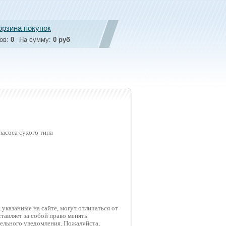
орзина покупок
ов:
0
На сумму:
0 руб
насоса сухого типа
указанные на сайте, могут отличаться от
тавляет за собой право менять
тельного уведомления. Пожалуйста,