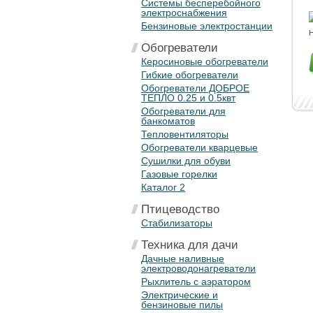
Системы бесперебойного
электроснабжения
Бензиновые электростанции
Н
Обогреватели
Керосиновые обогреватели
Гибкие обогреватели
Обогреватели ДОБРОЕ
ТЕПЛО 0.25 и 0.5квт
Обогреватели для
банкоматов
Тепловентиляторы
Обогреватели кварцевые
Сушилки для обуви
Газовые горелки
Каталог 2
Птицеводство
Стабилизаторы
Техника для дачи
Дачные наливные
электроводонагреватели
Рыхлитель с аэратором
Электрические и
бензиновые пилы