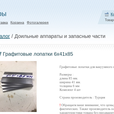
ры
К
Товар
тавка
Корзина
Фотогалерея
алог
/ Доильные аппараты и запасные части
Графитовые лопатки 6х41х85
Графитовые лопатки для вакуумного 
Размеры :
длина 85 мм.
ширина 41 мм.
толщина 6 мм
Комплект 4 шт
Страна производитель : Турция
!
Обращаем ваше внимание, что цены, 
фактических. Также производитель ос
характеристики товара без предвари