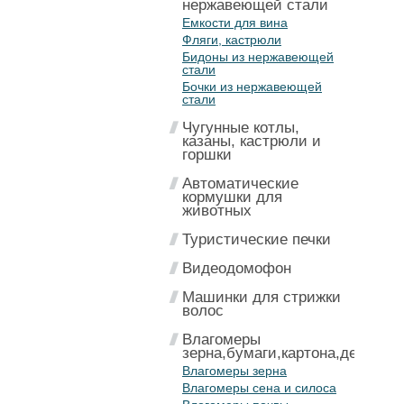
нержавеющей стали
Емкости для вина
Фляги, кастрюли
Бидоны из нержавеющей
стали
Бочки из нержавеющей
стали
Чугунные котлы,
казаны, кастрюли и
горшки
Автоматические
кормушки для
животных
Туристические печки
Видеодомофон
Машинки для стрижки
волос
Влагомеры
зерна,бумаги,картона,дерева
Влагомеры зерна
Влагомеры сена и силоса