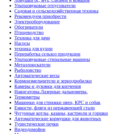
Ловушки ос, мух, слизней и комаров
Ультразвуковые отпугиватели
Садовая и сельскохозяйственная техника
Рекомендуем приобрести
Электрооборудование
Обогреватели
Птицеводство
Техника для дачи
Насосы
техника для кухни
Переработка сельхоз продукции
Ультразвуковые стиральные машины
Металлоискатели
Рыболовство
Автоматические весы
Кормоизмельчители и зернодробилки
Камеры и духовки для копчения
Навигаторы.Лазерные дальномеры.
Термометры
Машинки для стрижки овец, КРС и собак
Емкости, фляги из нержавеющей стали
Чугунные котлы, казаны, кастрюли и горшки
Автоматические кормушки для животных
Туристические печки
Видеодомофон