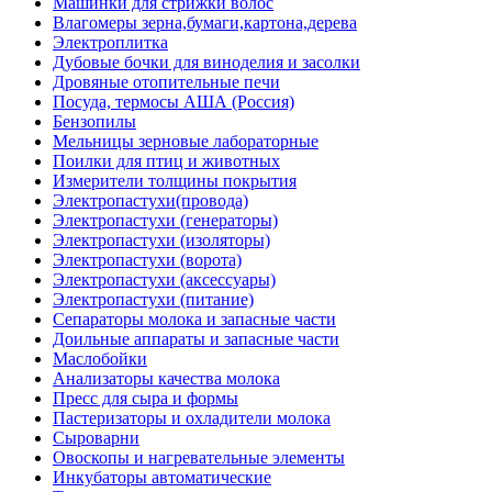
Машинки для стрижки волос
Влагомеры зерна,бумаги,картона,дерева
Электроплитка
Дубовые бочки для виноделия и засолки
Дровяные отопительные печи
Посуда, термосы АША (Россия)
Бензопилы
Мельницы зерновые лабораторные
Поилки для птиц и животных
Измерители толщины покрытия
Электропастухи(провода)
Электропастухи (генераторы)
Электропастухи (изоляторы)
Электропастухи (ворота)
Электропастухи (аксессуары)
Электропастухи (питание)
Сепараторы молока и запасные части
Доильные аппараты и запасные части
Маслобойки
Анализаторы качества молока
Пресс для сыра и формы
Пастеризаторы и охладители молока
Сыроварни
Овоскопы и нагревательные элементы
Инкубаторы автоматические