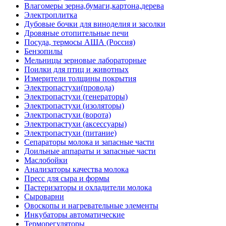
Влагомеры зерна,бумаги,картона,дерева
Электроплитка
Дубовые бочки для виноделия и засолки
Дровяные отопительные печи
Посуда, термосы АША (Россия)
Бензопилы
Мельницы зерновые лабораторные
Поилки для птиц и животных
Измерители толщины покрытия
Электропастухи(провода)
Электропастухи (генераторы)
Электропастухи (изоляторы)
Электропастухи (ворота)
Электропастухи (аксессуары)
Электропастухи (питание)
Сепараторы молока и запасные части
Доильные аппараты и запасные части
Маслобойки
Анализаторы качества молока
Пресс для сыра и формы
Пастеризаторы и охладители молока
Сыроварни
Овоскопы и нагревательные элементы
Инкубаторы автоматические
Терморегуляторы