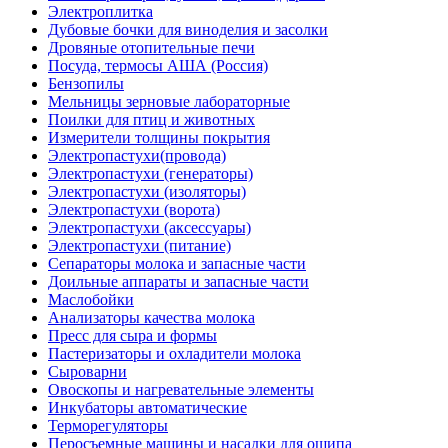
Электроплитка
Дубовые бочки для виноделия и засолки
Дровяные отопительные печи
Посуда, термосы АША (Россия)
Бензопилы
Мельницы зерновые лабораторные
Поилки для птиц и животных
Измерители толщины покрытия
Электропастухи(провода)
Электропастухи (генераторы)
Электропастухи (изоляторы)
Электропастухи (ворота)
Электропастухи (аксессуары)
Электропастухи (питание)
Сепараторы молока и запасные части
Доильные аппараты и запасные части
Маслобойки
Анализаторы качества молока
Пресс для сыра и формы
Пастеризаторы и охладители молока
Сыроварни
Овоскопы и нагревательные элементы
Инкубаторы автоматические
Терморегуляторы
Перосъемные машины и насадки для ощипа