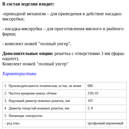
В состав изделия входит:
-
приводной механизм – для приведения в действие насадки-
мясорубки;
- насадка-мясорубка – для приготовления мясного и рыбного
фарша;
- комплект ножей "полный унгер".
Дополнительные опции:
решетка с отверстиями 3 мм (фарш-
паштет).
Комплект ножей "полный унгер"
Характеристики
1. Производительность техническая, кг/час, не менее
600
2. Частота вращения шнека, об/мин
250±10
3. Наружный диаметр ножевых решеток, мм
105
4. Диаметр отверстий ножевых решеток, мм
5; 9
5. Питающая электросеть:
– род тока
трехфазный переменный