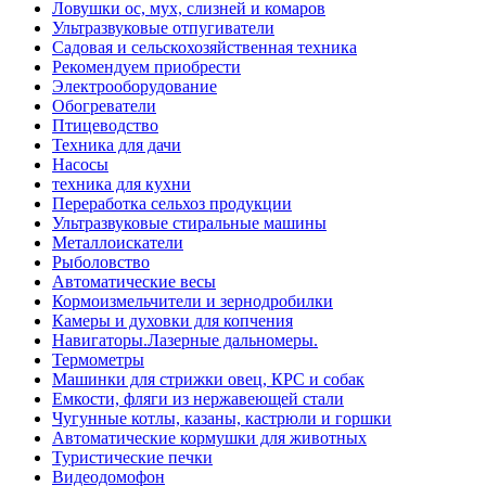
Ловушки ос, мух, слизней и комаров
Ультразвуковые отпугиватели
Садовая и сельскохозяйственная техника
Рекомендуем приобрести
Электрооборудование
Обогреватели
Птицеводство
Техника для дачи
Насосы
техника для кухни
Переработка сельхоз продукции
Ультразвуковые стиральные машины
Металлоискатели
Рыболовство
Автоматические весы
Кормоизмельчители и зернодробилки
Камеры и духовки для копчения
Навигаторы.Лазерные дальномеры.
Термометры
Машинки для стрижки овец, КРС и собак
Емкости, фляги из нержавеющей стали
Чугунные котлы, казаны, кастрюли и горшки
Автоматические кормушки для животных
Туристические печки
Видеодомофон