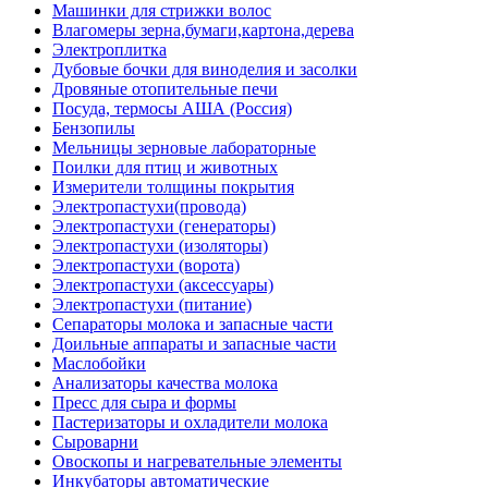
Машинки для стрижки волос
Влагомеры зерна,бумаги,картона,дерева
Электроплитка
Дубовые бочки для виноделия и засолки
Дровяные отопительные печи
Посуда, термосы АША (Россия)
Бензопилы
Мельницы зерновые лабораторные
Поилки для птиц и животных
Измерители толщины покрытия
Электропастухи(провода)
Электропастухи (генераторы)
Электропастухи (изоляторы)
Электропастухи (ворота)
Электропастухи (аксессуары)
Электропастухи (питание)
Сепараторы молока и запасные части
Доильные аппараты и запасные части
Маслобойки
Анализаторы качества молока
Пресс для сыра и формы
Пастеризаторы и охладители молока
Сыроварни
Овоскопы и нагревательные элементы
Инкубаторы автоматические