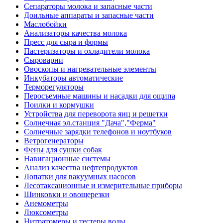
Сепараторы молока и запасные части
Доильные аппараты и запасные части
Маслобойки
Анализаторы качества молока
Пресс для сыра и формы
Пастеризаторы и охладители молока
Сыроварни
Овоскопы и нагревательные элементы
Инкубаторы автоматические
Терморегуляторы
Перосъемные машины и насадки для ощипа
Поилки и кормушки
Устройства для переворота яиц и решетки
Солнечная эл.станция "Дача","Ферма"
Солнечные зарядки телефонов и ноутбуков
Ветрогенераторы
Фены для сушки собак
Навигационные системы
Анализ качества нефтепродуктов
Лопатки для вакуумных насосов
Лесотаксационные и измерительные приборы
Шинковки и овощерезки
Анемометры
Люксометры
Нитратомеры и тестеры воды