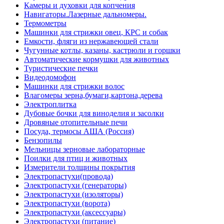
Камеры и духовки для копчения
Навигаторы.Лазерные дальномеры.
Термометры
Машинки для стрижки овец, КРС и собак
Емкости, фляги из нержавеющей стали
Чугунные котлы, казаны, кастрюли и горшки
Автоматические кормушки для животных
Туристические печки
Видеодомофон
Машинки для стрижки волос
Влагомеры зерна,бумаги,картона,дерева
Электроплитка
Дубовые бочки для виноделия и засолки
Дровяные отопительные печи
Посуда, термосы АША (Россия)
Бензопилы
Мельницы зерновые лабораторные
Поилки для птиц и животных
Измерители толщины покрытия
Электропастухи(провода)
Электропастухи (генераторы)
Электропастухи (изоляторы)
Электропастухи (ворота)
Электропастухи (аксессуары)
Электропастухи (питание)