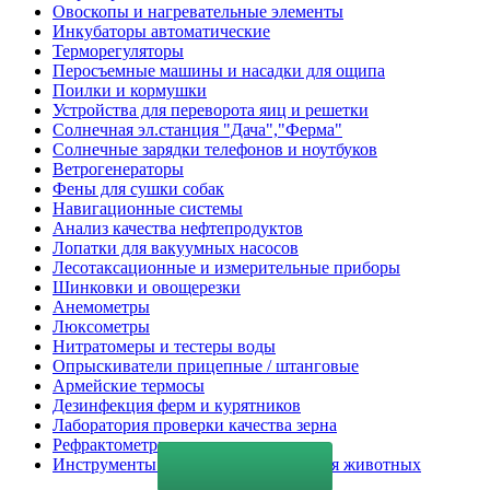
Овоскопы и нагревательные элементы
Инкубаторы автоматические
Терморегуляторы
Перосъемные машины и насадки для ощипа
Поилки и кормушки
Устройства для переворота яиц и решетки
Солнечная эл.станция "Дача","Ферма"
Солнечные зарядки телефонов и ноутбуков
Ветрогенераторы
Фены для сушки собак
Навигационные системы
Анализ качества нефтепродуктов
Лопатки для вакуумных насосов
Лесотаксационные и измерительные приборы
Шинковки и овощерезки
Анемометры
Люксометры
Нитратомеры и тестеры воды
Опрыскиватели прицепные / штанговые
Армейские термосы
Дезинфекция ферм и курятников
Лаборатория проверки качества зерна
Рефрактометры
Инструменты для ухода и содержания животных