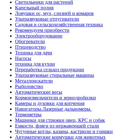
Светильники для растений
Капельный полив
Ловушки ос, мух, слизней и комаров
Ультразвуковые отпугиватели
Садовая и сельскохозяйственная техника
Рекомендуем приобрести
Электрооборудование
Обогреватели
Птицеводство
Техника для дачи
Насосы
техника для кухни
Переработка сельхоз продукции
Ультразвуковые стиральные машины
Металлоискатели
Рыболовство
Автоматические весы
Кормоизмельчители и зернодробилки
Камеры и духовки для копчения
Навигаторы.Лазерные дальномеры.
Термометры
Машинки для стрижки овец, КРС и собак
Емкости, фляги из нержавеющей стали
Чугунные котлы, казаны, кастрюли и горшки
Автоматические кормушки для животных