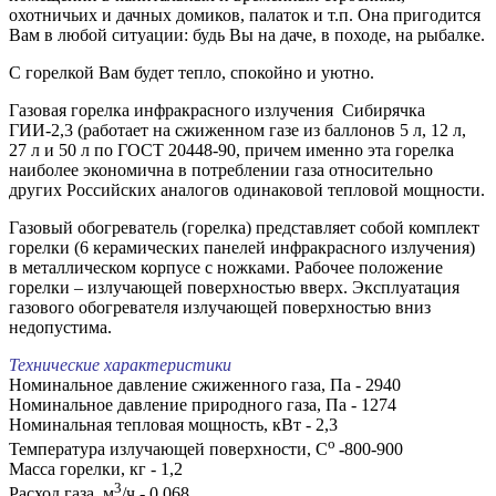
охотничьих и дачных домиков, палаток и т.п. Она пригодится
Вам в любой ситуации: будь Вы на даче, в походе, на рыбалке.
С горелкой Вам будет тепло, спокойно и уютно.
Газовая горелка инфракрасного излучения Сибирячка
ГИИ-2,3 (работает на сжиженном газе из баллонов 5 л, 12 л,
27 л и 50 л по ГОСТ 20448-90, причем именно эта горелка
наиболее экономична в потреблении газа относительно
других Российских аналогов одинаковой тепловой мощности.
Газовый обогреватель (горелка) представляет собой комплект
горелки (6 керамических панелей инфракрасного излучения)
в металлическом корпусе с ножками. Рабочее положение
горелки – излучающей поверхностью вверх. Эксплуатация
газового обогревателя излучающей поверхностью вниз
недопустима.
Технические характеристики
Номинальное давление сжиженного газа, Па - 2940
Номинальное давление природного газа, Па - 1274
Номинальная тепловая мощность, кВт - 2,3
о
Температура излучающей поверхности, C
-
800-900
Масса горелки, кг - 1,2
3
Расход газа, м
/ч - 0,068