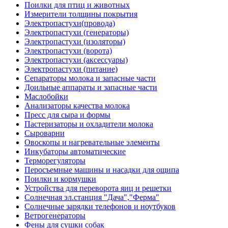
Поилки для птиц и животных
Измерители толщины покрытия
Электропастухи(провода)
Электропастухи (генераторы)
Электропастухи (изоляторы)
Электропастухи (ворота)
Электропастухи (аксессуары)
Электропастухи (питание)
Сепараторы молока и запасные части
Доильные аппараты и запасные части
Маслобойки
Анализаторы качества молока
Пресс для сыра и формы
Пастеризаторы и охладители молока
Сыроварни
Овоскопы и нагревательные элементы
Инкубаторы автоматические
Терморегуляторы
Перосъемные машины и насадки для ощипа
Поилки и кормушки
Устройства для переворота яиц и решетки
Солнечная эл.станция "Дача","Ферма"
Солнечные зарядки телефонов и ноутбуков
Ветрогенераторы
Фены для сушки собак