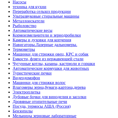
Насосы
техника для кухни
Переработка сельхоз продукции
Ультразвуковые стиральные машины
Металлоискатели
Рыболовство
Автоматические весы
Кормоизмельчители и зернодробилки
Камеры и духовки для копчения
Навигаторы.Лазерные дальномеры.
Термометры
Машинки для стрижки овец, КРС и собак
Емкости, фляги из нержавеющей стали
Чугунные котлы, казаны, кастрюли и горшки
Автоматические кормушки для животных
Туристические печки
Видеодомофон
Машинки для стрижки волос
Влагомеры зерна,бумаги,картона,дерева
Электроплитка
Дубовые бочки для виноделия и засолки
Дровяные отопительные печи
Посуда, термосы АША (Россия)
Бензопилы
Мельницы зерновые лабораторные