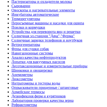
Пастеризаторы и охладители молока
Сыроварни
Овоскопы и нагревательные элементы
Инкубаторы автоматические
Терморегуляторы
Перосъемные машины и насадки для ощипа
Поилки и кормушки
Устройства для переворота яиц и решетки
Солнечная эл.станция "Дача","Ферма"
Солнечные зарядки телефонов и ноутбуков
Ветрогенераторы
Фены для сушки собак
Навигационные системы
Анализ качества нефтепродуктов
Лопатки для вакуумных насосов
Лесотаксационные и измерительные приборы
Шинковки и овощерезки
Анемометры
Люксометры
Нитратомеры и тестеры воды
Опрыскиватели прицепные / штанговые
Армейские термосы
Дезинфекция ферм и курятников
Лаборатория проверки качества зерна
Рефрактометры