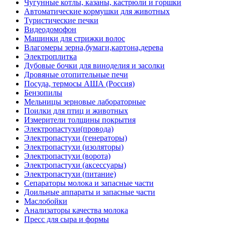
Чугунные котлы, казаны, кастрюли и горшки
Автоматические кормушки для животных
Туристические печки
Видеодомофон
Машинки для стрижки волос
Влагомеры зерна,бумаги,картона,дерева
Электроплитка
Дубовые бочки для виноделия и засолки
Дровяные отопительные печи
Посуда, термосы АША (Россия)
Бензопилы
Мельницы зерновые лабораторные
Поилки для птиц и животных
Измерители толщины покрытия
Электропастухи(провода)
Электропастухи (генераторы)
Электропастухи (изоляторы)
Электропастухи (ворота)
Электропастухи (аксессуары)
Электропастухи (питание)
Сепараторы молока и запасные части
Доильные аппараты и запасные части
Маслобойки
Анализаторы качества молока
Пресс для сыра и формы