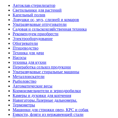
Автоклав-стерилизатор
Светильники для растений
Капельный полив
Ловушки ос, мух, слизней и комаров
Ультразвуковые отпугиватели
Садовая и сельскохозяйственная техника
Рекомендуем приобрести
Электрооборудование
Обогреватели
Птицеводство
Техника для дачи
Насосы
техника для кухни
Переработка сельхоз продукции
Ультразвуковые стиральные машины
Металлоискатели
Рыболовство
Автоматические весы
Кормоизмельчители и зернодробилки
Камеры и духовки для копчения
Навигаторы.Лазерные дальномеры.
Термометры
Машинки для стрижки овец, КРС и собак
Емкости, фляги из нержавеющей стали