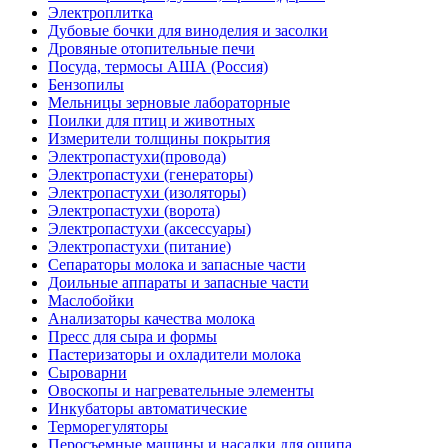
Электроплитка
Дубовые бочки для виноделия и засолки
Дровяные отопительные печи
Посуда, термосы АША (Россия)
Бензопилы
Мельницы зерновые лабораторные
Поилки для птиц и животных
Измерители толщины покрытия
Электропастухи(провода)
Электропастухи (генераторы)
Электропастухи (изоляторы)
Электропастухи (ворота)
Электропастухи (аксессуары)
Электропастухи (питание)
Сепараторы молока и запасные части
Доильные аппараты и запасные части
Маслобойки
Анализаторы качества молока
Пресс для сыра и формы
Пастеризаторы и охладители молока
Сыроварни
Овоскопы и нагревательные элементы
Инкубаторы автоматические
Терморегуляторы
Перосъемные машины и насадки для ощипа