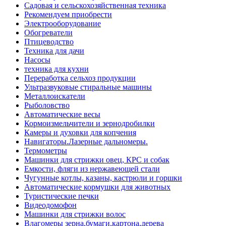
Садовая и сельскохозяйственная техника
Рекомендуем приобрести
Электрооборудование
Обогреватели
Птицеводство
Техника для дачи
Насосы
техника для кухни
Переработка сельхоз продукции
Ультразвуковые стиральные машины
Металлоискатели
Рыболовство
Автоматические весы
Кормоизмельчители и зернодробилки
Камеры и духовки для копчения
Навигаторы.Лазерные дальномеры.
Термометры
Машинки для стрижки овец, КРС и собак
Емкости, фляги из нержавеющей стали
Чугунные котлы, казаны, кастрюли и горшки
Автоматические кормушки для животных
Туристические печки
Видеодомофон
Машинки для стрижки волос
Влагомеры зерна,бумаги,картона,дерева