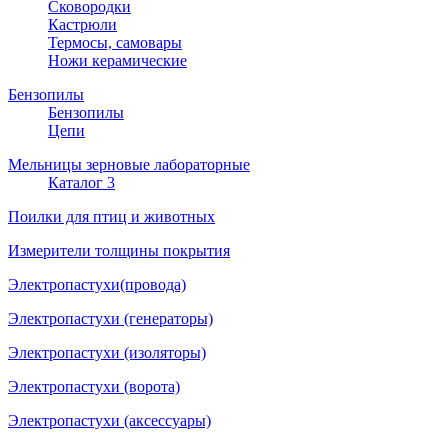
Сковородки
Кастрюли
Термосы, самовары
Ножи керамические
Бензопилы
Бензопилы
Цепи
Мельницы зерновые лабораторные
Каталог 3
Поилки для птиц и животных
Измерители толщины покрытия
Электропастухи(провода)
Электропастухи (генераторы)
Электропастухи (изоляторы)
Электропастухи (ворота)
Электропастухи (аксессуары)