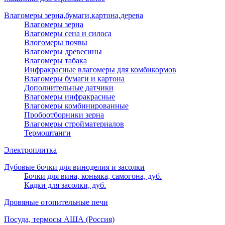
Влагомеры зерна,бумаги,картона,дерева
Влагомеры зерна
Влагомеры сена и силоса
Влогомеры почвы
Влагомеры древесины
Влагомеры табака
Инфракрасные влагомеры для комбикормов
Влагомеры бумаги и картона
Дополнительные датчики
Влагомеры инфракрасные
Влагомеры комбинированные
Пробоотборники зерна
Влагомеры стройматериалов
Термоштанги
Электроплитка
Дубовые бочки для виноделия и засолки
Бочки для вина, коньяка, самогона, дуб.
Кадки для засолки, дуб.
Дровяные отопительные печи
Посуда, термосы АША (Россия)