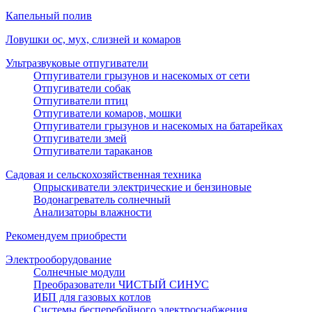
Капельный полив
Ловушки ос, мух, слизней и комаров
Ультразвуковые отпугиватели
Отпугиватели грызунов и насекомых от сети
Отпугиватели собак
Отпугиватели птиц
Отпугиватели комаров, мошки
Отпугиватели грызунов и насекомых на батарейках
Отпугиватели змей
Отпугиватели тараканов
Садовая и сельскохозяйственная техника
Опрыскиватели электрические и бензиновые
Водонагреватель солнечный
Анализаторы влажности
Рекомендуем приобрести
Электрооборудование
Солнечные модули
Преобразователи ЧИСТЫЙ СИНУС
ИБП для газовых котлов
Системы бесперебойного электроснабжения