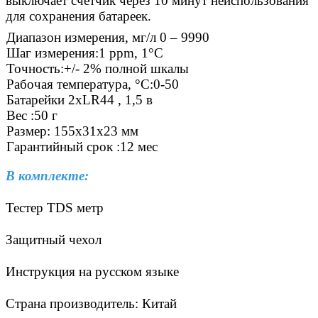
выключает счетчик через 10 минут неиспользования
для сохранения батареек.
Диапазон измерения, мг/л
0 – 9990
Шаг измерения:
1 ppm, 1°C
Точность:
+/- 2% полной шкалы
Рабочая температура, °C:
0-50
Батарейки 2xLR44 , 1,5 в
Вес :
50 г
Размер: 155x31x23 мм
Гарантийный срок :
12 мес
В комплекте:
Тестер TDS метр
Защитный чехол
Инструкция на русском языке
Страна производитель: Китай