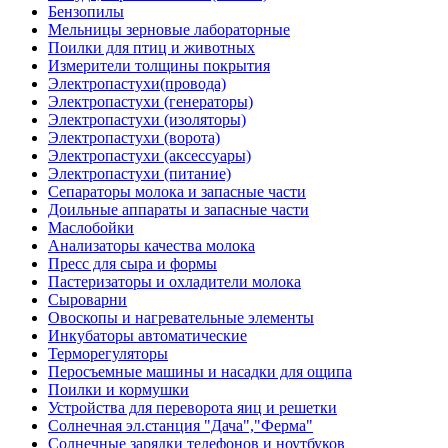
Бензопилы
Мельницы зерновые лабораторные
Поилки для птиц и животных
Измерители толщины покрытия
Электропастухи(провода)
Электропастухи (генераторы)
Электропастухи (изоляторы)
Электропастухи (ворота)
Электропастухи (аксессуары)
Электропастухи (питание)
Сепараторы молока и запасные части
Доильные аппараты и запасные части
Маслобойки
Анализаторы качества молока
Пресс для сыра и формы
Пастеризаторы и охладители молока
Сыроварни
Овоскопы и нагревательные элементы
Инкубаторы автоматические
Терморегуляторы
Перосъемные машины и насадки для ощипа
Поилки и кормушки
Устройства для переворота яиц и решетки
Солнечная эл.станция "Дача","Ферма"
Солнечные зарядки телефонов и ноутбуков