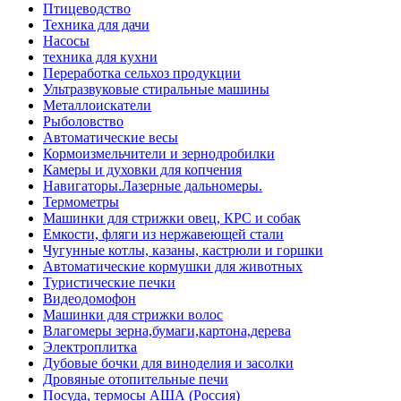
Птицеводство
Техника для дачи
Насосы
техника для кухни
Переработка сельхоз продукции
Ультразвуковые стиральные машины
Металлоискатели
Рыболовство
Автоматические весы
Кормоизмельчители и зернодробилки
Камеры и духовки для копчения
Навигаторы.Лазерные дальномеры.
Термометры
Машинки для стрижки овец, КРС и собак
Емкости, фляги из нержавеющей стали
Чугунные котлы, казаны, кастрюли и горшки
Автоматические кормушки для животных
Туристические печки
Видеодомофон
Машинки для стрижки волос
Влагомеры зерна,бумаги,картона,дерева
Электроплитка
Дубовые бочки для виноделия и засолки
Дровяные отопительные печи
Посуда, термосы АША (Россия)