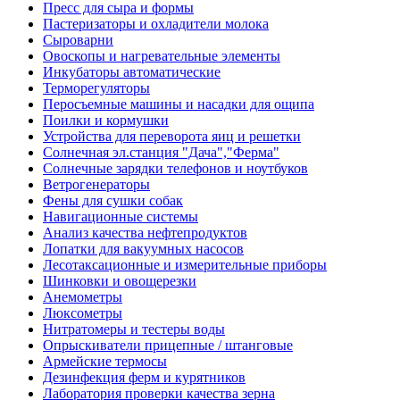
Пресс для сыра и формы
Пастеризаторы и охладители молока
Сыроварни
Овоскопы и нагревательные элементы
Инкубаторы автоматические
Терморегуляторы
Перосъемные машины и насадки для ощипа
Поилки и кормушки
Устройства для переворота яиц и решетки
Солнечная эл.станция "Дача","Ферма"
Солнечные зарядки телефонов и ноутбуков
Ветрогенераторы
Фены для сушки собак
Навигационные системы
Анализ качества нефтепродуктов
Лопатки для вакуумных насосов
Лесотаксационные и измерительные приборы
Шинковки и овощерезки
Анемометры
Люксометры
Нитратомеры и тестеры воды
Опрыскиватели прицепные / штанговые
Армейские термосы
Дезинфекция ферм и курятников
Лаборатория проверки качества зерна