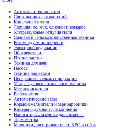
Close
Автоклав-стерилизатор
Светильники для растений
Капельный полив
Ловушки ос, мух, слизней и комаров
Ультразвуковые отпугиватели
Садовая и сельскохозяйственная техника
Рекомендуем приобрести
Электрооборудование
Обогреватели
Птицеводство
Техника для дачи
Насосы
техника для кухни
Переработка сельхоз продукции
Ультразвуковые стиральные машины
Металлоискатели
Рыболовство
Автоматические весы
Кормоизмельчители и зернодробилки
Камеры и духовки для копчения
Навигаторы.Лазерные дальномеры.
Термометры
Машинки для стрижки овец, КРС и собак