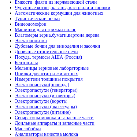
Емкости, фляги из нержавеющей стали
Чугунные котлы, казаны, кастрюли и горшки
Автоматические кормушки для животных
Туристические печки
Видеодомофон
Машинки для стрижки волос
Влагомеры зерна,бумаги,картона,дерева
Электроплитка
Дубовые бочки для виноделия и засолки
Дровяные отопительные печи
Посуда, термосы АША (Россия)
Бензопилы
Мельницы зерновые лабораторные
Поилки для птиц и животных
Измерители толщины покрытия
Электропастухи(провода)
Электропастухи (генераторы)
Электропастухи (изоляторы)
Электропастухи (ворота)
Электропастухи (аксессуары)
Электропастухи (питание)
Сепараторы молока и запасные части
Доильные аппараты и запасные части
Маслобойки
Анализаторы качества молока