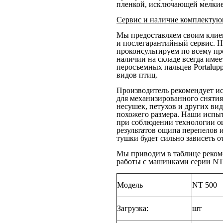
пленкой, исключающей мелки
Сервис и наличие комплекту
Мы предоставляем своим клие
и послегарантийный сервис. 
проконсультируем по всему пр
наличии на складе всегда име
перосъемных пальцев Роrtalupp
видов птиц.
Производитель рекомендует и
для механизированного снятия 
несушек, петухов и других ви
похожего размера. Наши испыт
при соблюдении технологии о
результатов ощипа перепелов 
тушки будет сильно зависеть 
Мы приводим в таблице реко
работы с машинками серии NT
Модель
NT 500
Загрузка:
шт