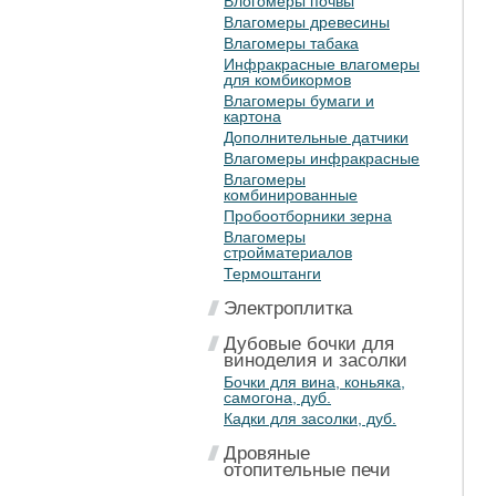
Влогомеры почвы
Влагомеры древесины
Влагомеры табака
Инфракрасные влагомеры
для комбикормов
Влагомеры бумаги и
картона
Дополнительные датчики
Влагомеры инфракрасные
Влагомеры
комбинированные
Пробоотборники зерна
Влагомеры
стройматериалов
Термоштанги
Электроплитка
Дубовые бочки для
виноделия и засолки
Бочки для вина, коньяка,
самогона, дуб.
Кадки для засолки, дуб.
Дровяные
отопительные печи