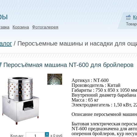
ры
К
Товар
тавка
Корзина
Фотогалерея
алог
/ Перосъемные машины и насадки для ощ
Перосъёмная машина NT-600 для бройлеров
Артикул : NT-600
Производитель : Китай
Габариты : 750 х 850 х 1050 мм
Внутренний диаметр барабана 
Масса : 65 кг
Электродвигатель : 1,50 кВт, 2
Описание перосъемной машин
Бытовая электрическая перосъ
NT-600 предназначена для авт
оперения бройлеров, кур несу
+
Кол-во:
х
0 руб