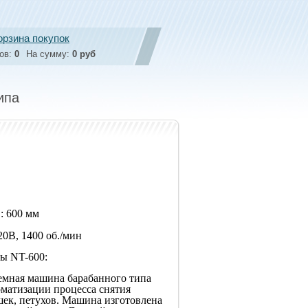
орзина покупок
ов:
0
На сумму:
0 руб
ипа
: 600 мм
20В, 1400 об./мин
ы NT-600:
емная машина барабанного типа
оматизации процесса снятия
шек, петухов. Машина изготовлена