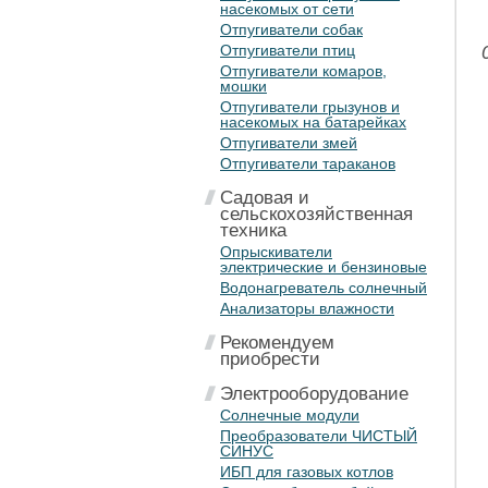
насекомых от сети
Отпугиватели собак
Отпугиватели птиц
Отпугиватели комаров,
мошки
Отпугиватели грызунов и
насекомых на батарейках
Отпугиватели змей
Отпугиватели тараканов
Садовая и
сельскохозяйственная
техника
Опрыскиватели
электрические и бензиновые
Водонагреватель солнечный
Анализаторы влажности
Рекомендуем
приобрести
Электрооборудование
Солнечные модули
Преобразователи ЧИСТЫЙ
СИНУС
ИБП для газовых котлов