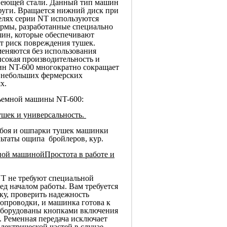
веющей стали. Данный тип машин
фуги. Вращается нижний диск при
елях серии NT используются
рмы, разработанные специально
ин, которые обеспечивают
т риск повреждения тушек.
еняются без использования
сокая производительность и
н NT-600 многократно сокращает
в небольших фермерских
ях.
ъемной машины NT-600:
ушек и универсальность.
боя и ошпарки тушек машинки
льтаты ощипа бройлеров, кур.
Простота в работе и
T не требуют специальной
ед началом работы. Вам требуется
ку, проверить надежность
опроводки, и машинка готова к
 оборудованы кнопками включения
 Ременная передача исключает
лектрической частей в случае