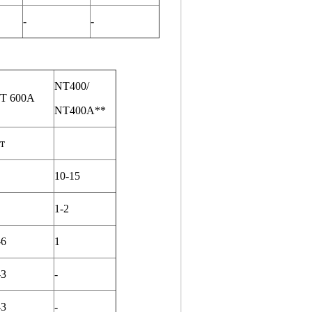
-
-
NT400/
T 600А
NT400A**
т
10-15
1-2
-6
1
-3
-
-3
-