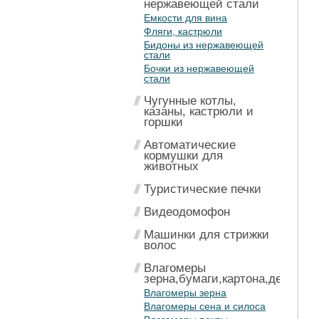
нержавеющей стали
Емкости для вина
Фляги, кастрюли
Бидоны из нержавеющей
стали
Бочки из нержавеющей
стали
Чугунные котлы,
казаны, кастрюли и
горшки
Автоматические
кормушки для
животных
Туристические печки
Видеодомофон
Машинки для стрижки
волос
Влагомеры
зерна,бумаги,картона,дерева
Влагомеры зерна
Влагомеры сена и силоса