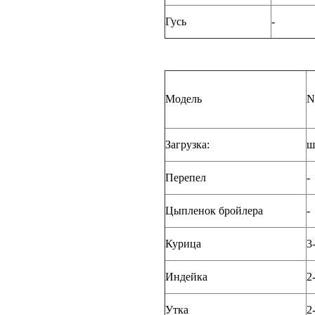
Гусь
-
Модель
N
Загрузка:
ш
Перепел
-
Цыпленок бройлера
-
Курица
3
Индейка
2
Утка
2