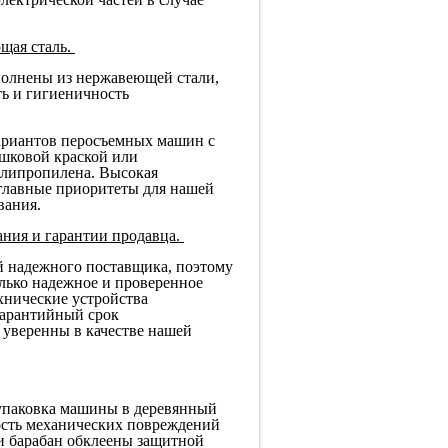
щая сталь.
олнены из нержавеющей стали,
ть и гигиеничность
риантов перосъемных машин с
шковой краской или
олипропилена. Высокая
 главные приоритеты для нашей
вания.
ания и гарантии продавца.
 надежного поставщика, поэтому
лько надежное и проверенное
хнические устройства
арантийный срок
 уверенны в качестве нашей
упаковка машины в деревянный
ость механических повреждений
и барабан обклеены защитной