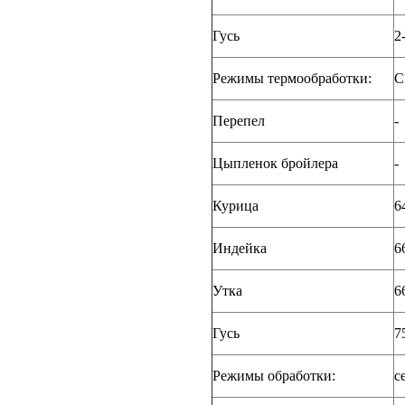
Гусь
2
Режимы термообработки:
С
Перепел
-
Цыпленок бройлера
-
Курица
6
Индейка
6
Утка
6
Гусь
7
Режимы обработки:
с