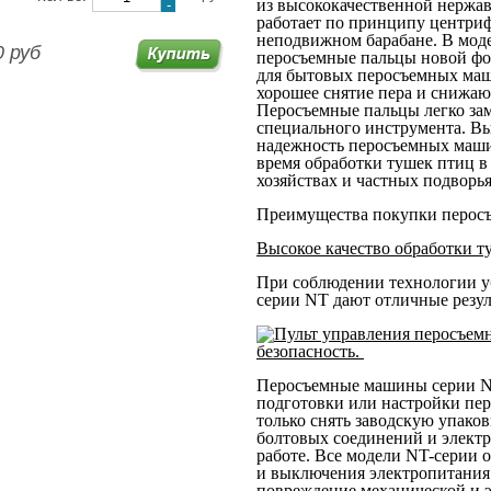
из высококачественной нержа
-
работает по принципу центри
неподвижном барабане. В мод
0 руб
перосъемные пальцы новой фо
для бытовых перосъемных маш
хорошее снятие пера и снижаю
Перосъемные пальцы легко зам
специального инструмента. Вы
надежность перосъемных маши
время обработки тушек птиц 
хозяйствах и частных подворь
Преимущества покупки перос
Высокое качество обработки т
При соблюдении технологии у
серии NT дают отличные резу
безопасность.
Перосъемные машины серии N
подготовки или настройки пер
только снять заводскую упаков
болтовых соединений и электр
работе. Все модели NT-серии
и выключения электропитания.
повреждение механической и э