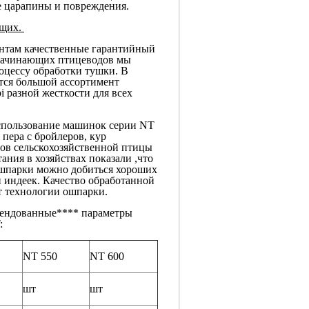
е царапины и повреждения.
ющих.
нтам качественные гарантийный
Начинающих птицеводов мы
оцессу обработки тушки. В
ется большой ассортимент
i разной жесткости для всех
спользование машинок серии NT
пера с бройлеров, кур
дов сельскохозяйственной птицы
ания в хозяйствах показали ,что
шпарки можно добиться хороших
и индеек. Качество обработанной
от технологии ошпарки.
мендованные**** параметры
:
NT 550
NT 600
шт
шт