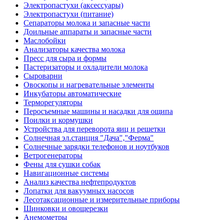
Электропастухи (аксессуары)
Электропастухи (питание)
Сепараторы молока и запасные части
Доильные аппараты и запасные части
Маслобойки
Анализаторы качества молока
Пресс для сыра и формы
Пастеризаторы и охладители молока
Сыроварни
Овоскопы и нагревательные элементы
Инкубаторы автоматические
Терморегуляторы
Перосъемные машины и насадки для ощипа
Поилки и кормушки
Устройства для переворота яиц и решетки
Солнечная эл.станция "Дача","Ферма"
Солнечные зарядки телефонов и ноутбуков
Ветрогенераторы
Фены для сушки собак
Навигационные системы
Анализ качества нефтепродуктов
Лопатки для вакуумных насосов
Лесотаксационные и измерительные приборы
Шинковки и овощерезки
Анемометры