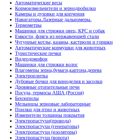
Автоматические весы
Кормоизмельчители и зернодробилки
Камеры и духовки для копчения
Навигаторы.Лазерные дальномеры.
Термометры
Машинки для стрижки овец, КРС и собак
Емкости, фляги из нержавеющей стали
Чугунные котлы, казаны, кастрюли и горшки
Автоматические кормушки для животных
Туристические печки
Видеодомофон
Машинки для стрижки волос
Влагомеры зерна,бумаги,картона,дерева
Электроплитка
Дубовые бочки для виноделия и засолки
Дровяные отопительные печи
Посуда, термосы АША (Россия)
Бензопилы
Мельницы зерновые лабораторные
Поилки для птиц и животных
Измерители толщины покрытия
Электропастухи(провода)
Электропастухи (генераторы)
Электропастухи (изоляторы)
Электропастухи (ворота)