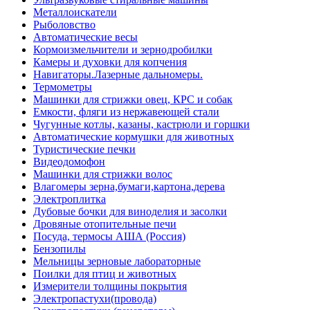
Металлоискатели
Рыболовство
Автоматические весы
Кормоизмельчители и зернодробилки
Камеры и духовки для копчения
Навигаторы.Лазерные дальномеры.
Термометры
Машинки для стрижки овец, КРС и собак
Емкости, фляги из нержавеющей стали
Чугунные котлы, казаны, кастрюли и горшки
Автоматические кормушки для животных
Туристические печки
Видеодомофон
Машинки для стрижки волос
Влагомеры зерна,бумаги,картона,дерева
Электроплитка
Дубовые бочки для виноделия и засолки
Дровяные отопительные печи
Посуда, термосы АША (Россия)
Бензопилы
Мельницы зерновые лабораторные
Поилки для птиц и животных
Измерители толщины покрытия
Электропастухи(провода)