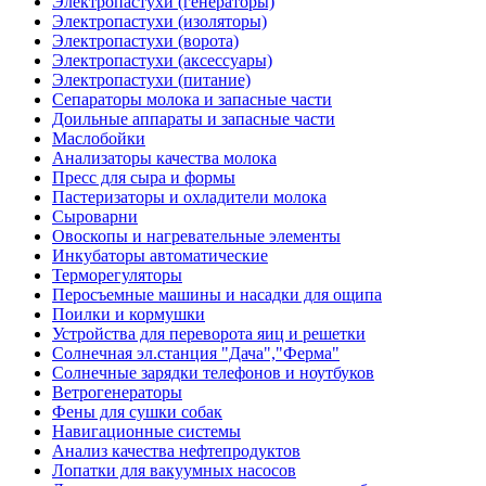
Электропастухи (генераторы)
Электропастухи (изоляторы)
Электропастухи (ворота)
Электропастухи (аксессуары)
Электропастухи (питание)
Сепараторы молока и запасные части
Доильные аппараты и запасные части
Маслобойки
Анализаторы качества молока
Пресс для сыра и формы
Пастеризаторы и охладители молока
Сыроварни
Овоскопы и нагревательные элементы
Инкубаторы автоматические
Терморегуляторы
Перосъемные машины и насадки для ощипа
Поилки и кормушки
Устройства для переворота яиц и решетки
Солнечная эл.станция "Дача","Ферма"
Солнечные зарядки телефонов и ноутбуков
Ветрогенераторы
Фены для сушки собак
Навигационные системы
Анализ качества нефтепродуктов
Лопатки для вакуумных насосов