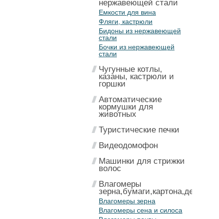
нержавеющей стали
Емкости для вина
Фляги, кастрюли
Бидоны из нержавеющей
стали
Бочки из нержавеющей
стали
Чугунные котлы,
казаны, кастрюли и
горшки
Автоматические
кормушки для
животных
Туристические печки
Видеодомофон
Машинки для стрижки
волос
Влагомеры
зерна,бумаги,картона,дерева
Влагомеры зерна
Влагомеры сена и силоса