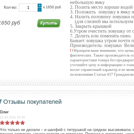
небольшую ямку
+
2. Полить место хорошо водой
Кол-во:
х
1650 руб
-
3. Положить ловушку в ямку н
4. Налить половину ловушки 
(для слизней мы используем 
1650 руб
5. Закрыть крышкой
6.Утром очистить ловушку от 
7. Долить или поменять пиво.
Бывает ловушка утром почти п
Производитель: ловушки Вел
!
Обращаем ваше внимание, что цены, 
фактических. Также производитель ос
характеристики товара без предвари
уточняйте цену и информацию о това
носит справочный характер и не явл
положениями Статьи 437 Гражданско
Отзывы покупателей
Олег
15.08.2016 16:34
Что только не делали – и шалфей с петрушкой на грядках высаживали,
яичную скорлупу, ничего толком не помогало. Поискал в интернете, наш