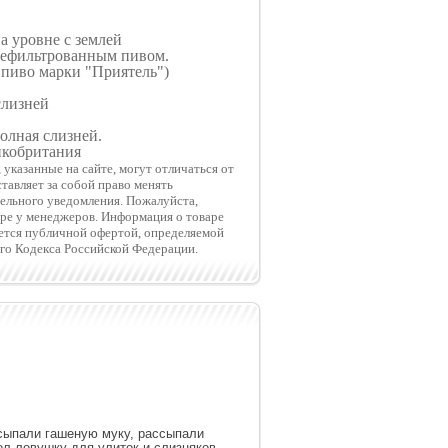
а уровне с землей
нефильтрованным пивом.
пиво марки "Приятель")
слизней
олная слизней.
икобритания
указанные на сайте, могут отличаться от
тавляет за собой право менять
тельного уведомления. Пожалуйста,
ре у менеджеров. Информация о товаре
яется публичной офертой, определяемой
го Кодекса Российской Федерации.
 сыпали гашеную муку, рассыпали
ел ловушку для улиток и слизняков,