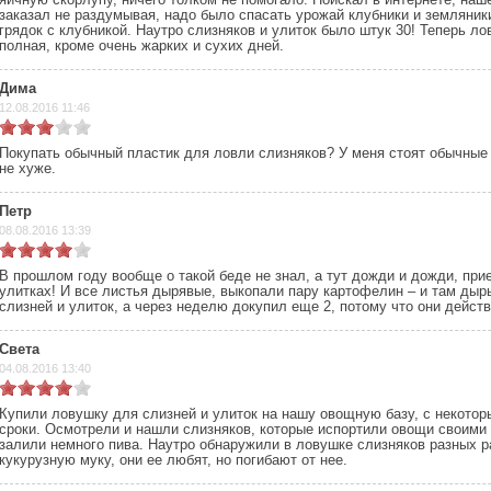
заказал не раздумывая, надо было спасать урожай клубники и земляник
грядок с клубникой. Наутро слизняков и улиток было штук 30! Теперь л
полная, кроме очень жарких и сухих дней.
Дима
12.08.2016 11:46
Покупать обычный пластик для ловли слизняков? У меня стоят обычные
не хуже.
Петр
08.08.2016 13:39
В прошлом году вообще о такой беде не знал, а тут дожди и дожди, при
улитках! И все листья дырявые, выкопали пару картофелин – и там ды
слизней и улиток, а через неделю докупил еще 2, потому что они дейст
Света
04.08.2016 13:40
Купили ловушку для слизней и улиток на нашу овощную базу, с некотор
сроки. Осмотрели и нашли слизняков, которые испортили овощи своими
залили немного пива. Наутро обнаружили в ловушке слизняков разных 
кукурузную муку, они ее любят, но погибают от нее.