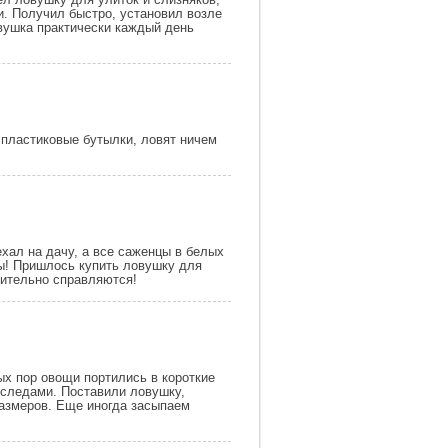
и. Получил быстро, установил возле
овушка практически каждый день
 пластиковые бутылки, ловят ничем
ехал на дачу, а все саженцы в белых
ры! Пришлось купить ловушку для
вительно справляются!
ых пор овощи портились в короткие
 следами. Поставили ловушку,
размеров. Еще иногда засыпаем