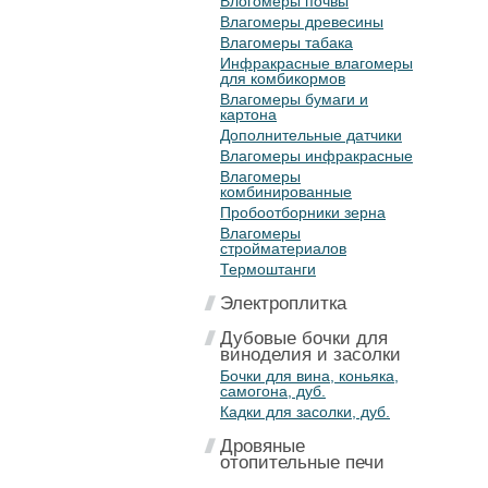
Влогомеры почвы
Влагомеры древесины
Влагомеры табака
Инфракрасные влагомеры
для комбикормов
Влагомеры бумаги и
картона
Дополнительные датчики
Влагомеры инфракрасные
Влагомеры
комбинированные
Пробоотборники зерна
Влагомеры
стройматериалов
Термоштанги
Электроплитка
Дубовые бочки для
виноделия и засолки
Бочки для вина, коньяка,
самогона, дуб.
Кадки для засолки, дуб.
Дровяные
отопительные печи