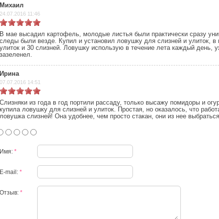
Михаил
24.07.2016 11:46
В мае высадил картофель, молодые листья были практически сразу ун
следы были везде. Купил и установил ловушку для слизней и улиток, в 
улиток и 30 слизней. Ловушку использую в течение лета каждый день, 
зазеленел.
Ирина
07.07.2016 14:51
Слизняки из года в год портили рассаду, только высажу помидоры и огур
купила ловушку для слизней и улиток. Простая, но оказалось, что работ
ловушка слизней! Она удобнее, чем просто стакан, они из нее выбраться
Имя:
*
E-mail:
*
Отзыв:
*