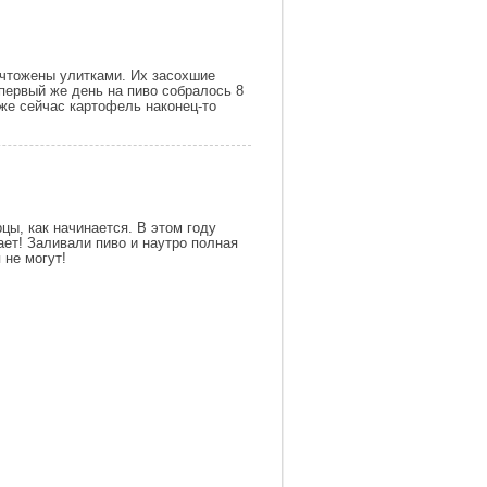
ичтожены улитками. Их засохшие
первый же день на пиво собралось 8
уже сейчас картофель наконец-то
цы, как начинается. В этом году
ает! Заливали пиво и наутро полная
 не могут!