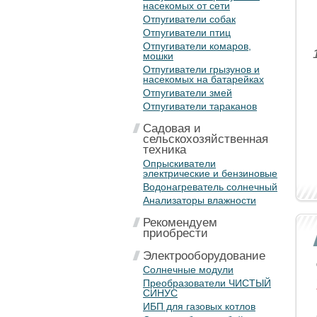
насекомых от сети
Отпугиватели собак
Отпугиватели птиц
Отпугиватели комаров,
мошки
Отпугиватели грызунов и
насекомых на батарейках
Отпугиватели змей
Отпугиватели тараканов
Садовая и
сельскохозяйственная
техника
Опрыскиватели
электрические и бензиновые
Водонагреватель солнечный
Анализаторы влажности
Рекомендуем
приобрести
Электрооборудование
Солнечные модули
Преобразователи ЧИСТЫЙ
СИНУС
ИБП для газовых котлов