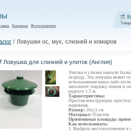
ры
К
Товар
тавка
Корзина
Фотогалерея
алог
/ Ловушки ос, мух, слизней и комаров
Ловушка для слизней и улиток (Англия)
Улитки и слизни наносят боль
огороду. Эта ловушка может п
использования каких-либо пес
заполните ловушку пивом и он
радиусе 1.5 м.
Характеристика:
Простая конструкция, простота
надежная.
Размер:
10x11 см
Материал:
Пластик
Применимая площадь: прим
Как использовать:
1. Выбрать местоположение в 