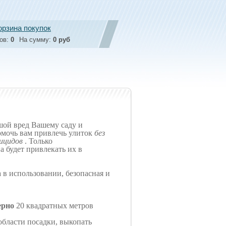
орзина покупок
ов:
0
На сумму:
0 руб
шой вред Вашему саду и
омочь вам привлечь улиток
б
ез
тицидов
. Только
а будет привлекать их в
 в использовании, безопасная и
ерно
20 квадратных метров
области посадки, выкопать