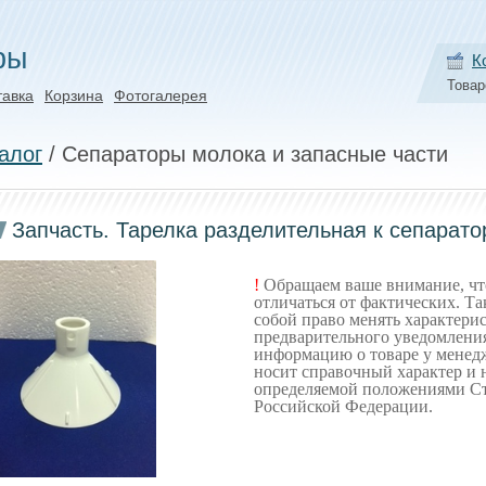
ры
К
Товар
тавка
Корзина
Фотогалерея
алог
/ Сепараторы молока и запасные части
Запчасть. Тарелка разделительная к сепарато
!
Обращаем ваше внимание, что
отличаться от фактических. Та
собой право менять характерис
предварительного уведомления
информацию о товаре у менед
носит справочный характер и 
определяемой положениями Ст
Российской Федерации.