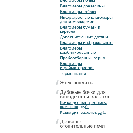
Влогомеры почвы
Влагомеры древесины
Влагомеры табака
Инфракрасные влагомеры
для комбикормов
Влагомеры бумаги и
картона
Дополнительные датчики
Влагомеры инфракрасные
Влагомеры
комбинированные
Пробоотборники зерна
Влагомеры
стройматериалов
Термоштанги
Электроплитка
Дубовые бочки для
виноделия и засолки
Бочки для вина, коньяка,
самогона, дуб.
Кадки для засолки, дуб.
Дровяные
отопительные печи