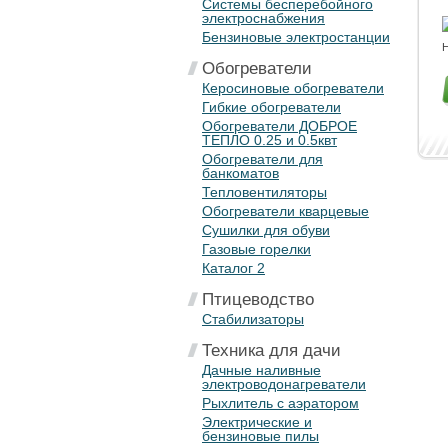
Системы бесперебойного
электроснабжения
Бензиновые электростанции
Н
Обогреватели
Керосиновые обогреватели
Гибкие обогреватели
Обогреватели ДОБРОЕ
ТЕПЛО 0.25 и 0.5квт
Обогреватели для
банкоматов
Тепловентиляторы
Обогреватели кварцевые
Сушилки для обуви
Газовые горелки
Каталог 2
Птицеводство
Стабилизаторы
Техника для дачи
Дачные наливные
электроводонагреватели
Рыхлитель с аэратором
Электрические и
бензиновые пилы