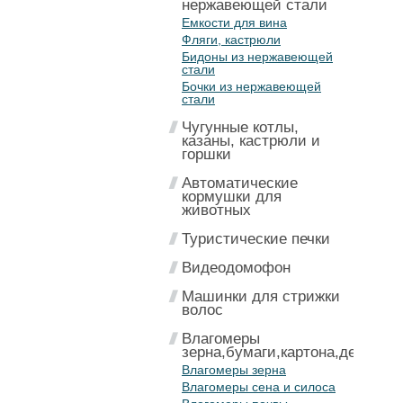
нержавеющей стали
Емкости для вина
Фляги, кастрюли
Бидоны из нержавеющей
стали
Бочки из нержавеющей
стали
Чугунные котлы,
казаны, кастрюли и
горшки
Автоматические
кормушки для
животных
Туристические печки
Видеодомофон
Машинки для стрижки
волос
Влагомеры
зерна,бумаги,картона,дерева
Влагомеры зерна
Влагомеры сена и силоса