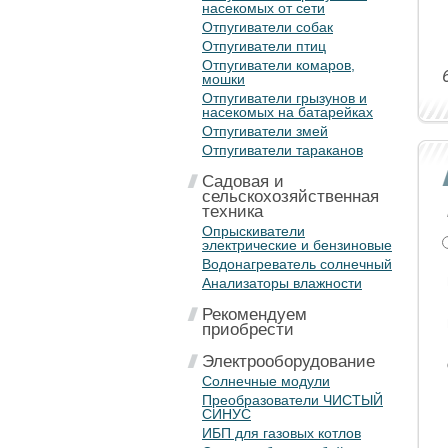
насекомых от сети
Отпугиватели собак
Отпугиватели птиц
Отпугиватели комаров,
мошки
Отпугиватели грызунов и
насекомых на батарейках
Отпугиватели змей
Отпугиватели тараканов
Садовая и
сельскохозяйственная
техника
Опрыскиватели
электрические и бензиновые
Водонагреватель солнечный
Анализаторы влажности
Рекомендуем
приобрести
Электрооборудование
Солнечные модули
Преобразователи ЧИСТЫЙ
СИНУС
ИБП для газовых котлов