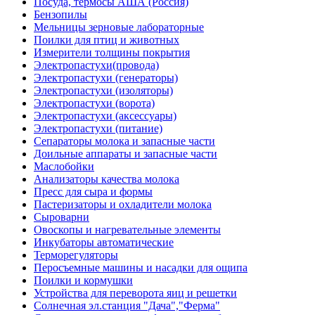
Посуда, термосы АША (Россия)
Бензопилы
Мельницы зерновые лабораторные
Поилки для птиц и животных
Измерители толщины покрытия
Электропастухи(провода)
Электропастухи (генераторы)
Электропастухи (изоляторы)
Электропастухи (ворота)
Электропастухи (аксессуары)
Электропастухи (питание)
Сепараторы молока и запасные части
Доильные аппараты и запасные части
Маслобойки
Анализаторы качества молока
Пресс для сыра и формы
Пастеризаторы и охладители молока
Сыроварни
Овоскопы и нагревательные элементы
Инкубаторы автоматические
Терморегуляторы
Перосъемные машины и насадки для ощипа
Поилки и кормушки
Устройства для переворота яиц и решетки
Солнечная эл.станция "Дача","Ферма"