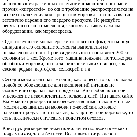
использования различных сочетаний пряностей, приправ и
прочих «хитростей», но одно требование распространяется на
все без исключения виды рецептов моркови – использование
эстетично нарезанного твердого продукта. Не рискуйте
репутацией своего заведения, экономя на таком важном
оборудовании, как морковерезка.
О долговечности морковерезки говорит тот факт, что корпус
аппарата и его основные элементы выполнены из
нержавеющей стали. Производительность составляет 200 кг
соломки за 1 чес. Кроме того, машина подходит не только для
обработки моркови, но и для шинковки таких овощей, как
свекла, редька, картофель, сельдерей и т.д.
Сегодня можно слышать мнение, касающееся того, что якобы
подобное оборудование для предприятий питания не
экономично обрабатывает продукты. Это необоснованное
утверждение некомпетентных пользователей. На нашем сайте
Вы можете приобрести высококачественные и экономичные
модели для шинковки моркови по-корейски, которые
нарезают продукт почти так же, как при ручной обработке, то
есть практически с нулевым процентом отходов.
Конструкция морковерезки позволяет использовать ее как с
подрамником, так и без него. Все зависит от размеров