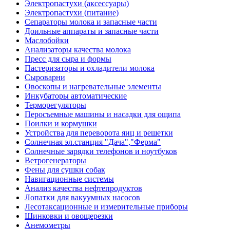
Электропастухи (аксессуары)
Электропастухи (питание)
Сепараторы молока и запасные части
Доильные аппараты и запасные части
Маслобойки
Анализаторы качества молока
Пресс для сыра и формы
Пастеризаторы и охладители молока
Сыроварни
Овоскопы и нагревательные элементы
Инкубаторы автоматические
Терморегуляторы
Перосъемные машины и насадки для ощипа
Поилки и кормушки
Устройства для переворота яиц и решетки
Солнечная эл.станция "Дача","Ферма"
Солнечные зарядки телефонов и ноутбуков
Ветрогенераторы
Фены для сушки собак
Навигационные системы
Анализ качества нефтепродуктов
Лопатки для вакуумных насосов
Лесотаксационные и измерительные приборы
Шинковки и овощерезки
Анемометры