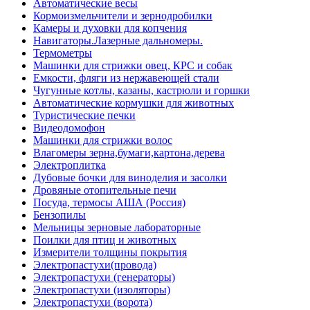
Автоматические весы
Кормоизмельчители и зернодробилки
Камеры и духовки для копчения
Навигаторы.Лазерные дальномеры.
Термометры
Машинки для стрижки овец, КРС и собак
Емкости, фляги из нержавеющей стали
Чугунные котлы, казаны, кастрюли и горшки
Автоматические кормушки для животных
Туристические печки
Видеодомофон
Машинки для стрижки волос
Влагомеры зерна,бумаги,картона,дерева
Электроплитка
Дубовые бочки для виноделия и засолки
Дровяные отопительные печи
Посуда, термосы АША (Россия)
Бензопилы
Мельницы зерновые лабораторные
Поилки для птиц и животных
Измерители толщины покрытия
Электропастухи(провода)
Электропастухи (генераторы)
Электропастухи (изоляторы)
Электропастухи (ворота)